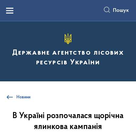
до
основного
Пошук
вмісту
Menu
Державне агентство лісових
ресурсів України
Новини
В Україні розпочалася щорічна
ялинкова кампанія