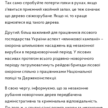
Так само спробуйте потерти голки в руках, якщо
з'явиться приємний хвойний запах, це теж означає
що дерево свіжозрубане. Якщо ні, то краще
відмовтеся від такого дерева.
Другий, більш важливий для працівників лісового
господарства України аспект «ялинкової кампанії» –
охорона шпилькових насаджень від незаконної
вирубки в передноворічний період. У лісових
масивах протягом всього різдвяно-новорічного
періоду патрулюватимуть рейдові бригади лісової
охорони спільно з працівниками Національної
поліції та Держекоінспекції.
В свою чергу, інформуємо, що за незаконне
рубання новорічних дерев передбачена
адміністративна та кримінальна відповідальність.
До того ж, у грудні-січні розмір шкоди за незаконне