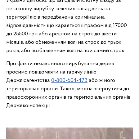
України для осіб, що заподіяли істотну шкоду за
незаконну вирубку зелених насаджень на
території лісів передбачена кримінальна
відповідальність що карається штрафом від 17000
до 25500 грн або арештом на строк до шести
місяців, або обмеженням волі на строк до трьох
років, або позбавленням волі на той самий строк.
Про факти незаконного вирубування дерев
просимо повідомляти на гарячу лінію
Держлісагентства
0-800-604-473
або ж його
територіальні органи. Також, можна звернутися до
правоохоронних органів та територіальних органів
Держекоінспекції.