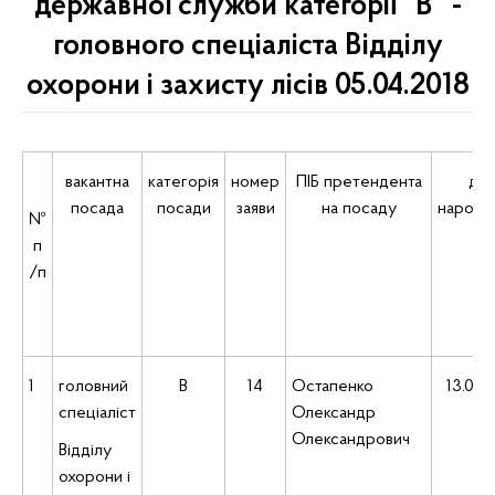
державної служби категорії "В" -
головного спеціаліста Відділу
охорони і захисту лісів 05.04.2018
вакантна
категорія
номер
ПІБ претендента
дат
посада
посади
заяви
на посаду
народж
№
п
/п
1
головний
В
14
Остапенко
13.03.
спеціаліст
Олександр
Олександрович
Відділу
охорони і