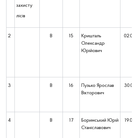
захисту
лісів
2
В
15
Кришталь
02.05.
Олександр
Юрійович
3
В
16
Пузько Ярослав
30.07.
Вікторович
4
В
17
Боримський Юрій
19.05.
Станіславович