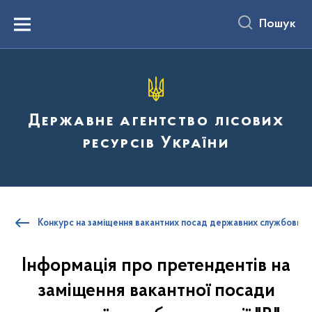
до
основного
Пошук
вмісту
Menu
Державне агентство лісових
ресурсів України
Конкурс на заміщення вакантних посад державних службовців
Інформація про претендентів на
заміщення вакантної посади