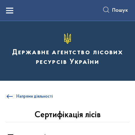
до
основного
Пошук
вмісту
Menu
Державне агентство лісових
ресурсів України
Напрями діяльності
Сертифікація лісів