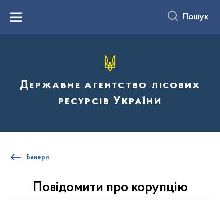
до
основного
Пошук
вмісту
Menu
Державне агентство лісових
ресурсів України
Банери
Повідомити про корупцію