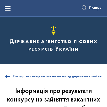
до
основного
Пошук
вмісту
Menu
Державне агентство лісових
ресурсів України
Конкурс на заміщення вакантних посад державних службовців
Інформація про результати
конкурсу на зайняття вакантних