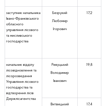
заступник начальника
Безрукий
17,2
Івано-Франківського
Любомир
обласного
Ігорович
управління лісового
та мисливського
господарства
начальник відділу
Ревуцький
19,8
лісовідновлення та
Володимир
лісорозведення
Іванович
Управління лісового
господарства та
відтворення лісів
Держлісагентства
Витвицький
17,4