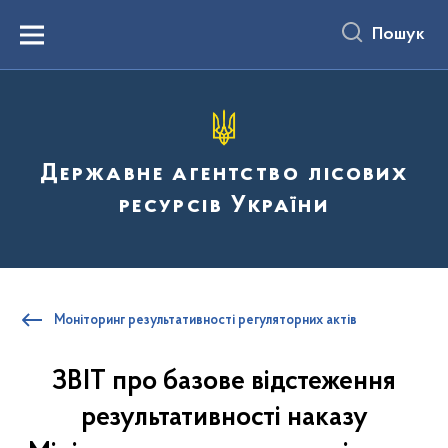
до
основного
Пошук
вмісту
Menu
Державне агентство лісових
ресурсів України
Моніторинг результативності регуляторних актів
ЗВІТ про базове відстеження
результативності наказу