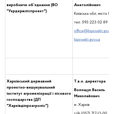
виробниче об’єднання (ВО
Анатолійович
"Укрдержліспроект")
Київська обл, місто Ірп
тел. 093 223 02 89
office@lisproekt.gov.ua
lisproekt.gov.ua
Харківський державний
Т.в.о. директора
проектно-вишукувальний
Волощук Василь
інститут агромеліорації і лісового
Миколайович
господарства (ДП
м. Харків
"Харківдіпроагроліс")
т/ф (057) 717-13-00