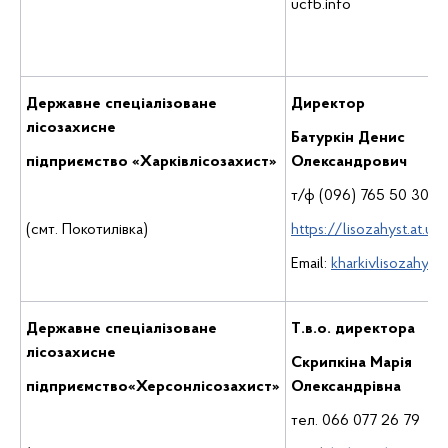
ucfb.info
Державне спеціалізоване
Директор
лісозахисне
Батуркін Денис
підприємство «Харківлісозахист»
Олександрович
т/ф (096) 765 50 30
(смт. Покотилівка)
https://lisozahyst.at.ua
Email:
kharkivlisozahyst
Державне спеціалізоване
Т.в.о. директора
лісозахисне
Скрипкіна Марія
підприємство«Херсонлісозахист»
Олександрівна
тел. 066 077 26 79