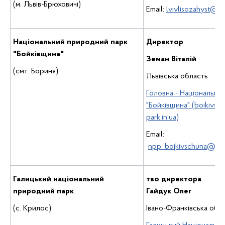
(м. Львів-Брюховичі)
Email:
lvivlisozahyst@uk
Національний природний парк
Директор
"Бойківщина"
Земан Віталій
(смт. Бориня)
Львівська область
Головна - Національни
"Бойківщина" (boikivsh
park.in.ua)
Email:
npp_bojkivschuna@ukr
Галицький національний
тво директора
природний парк
Гайдук Олег
(с. Крилос)
Івано-Франківська обл