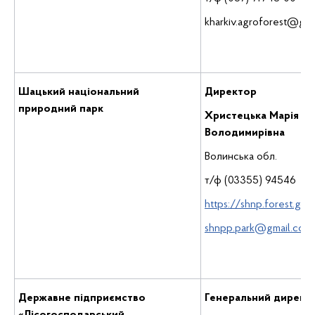
kharkiv.agroforest@gma
Шацький національний
Директор
природний парк
Христецька Марія
Володимирівна
Волинська обл.
т/ф (03355) 94546
https://shnp.forest.gov.
shnpp.park@gmail.com
Державне підприємство
Генеральний директ