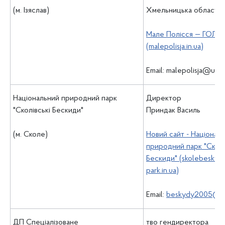
(м. Ізяслав)
Хмельницька область
Мале Полісся — ГОЛ
(malepolisja.in.ua)
Email: malepolisja@ukr.
Національний природний парк
Директор
"Сколівські Бескиди"
Приндак Василь
(м. Сколе)
Новий сайт - Націонал
природний парк "Сколі
Бескиди" (skolebeskyd
park.in.ua)
Email:
beskydy2005@uk
ДП Спеціалізоване
тво гендиректора