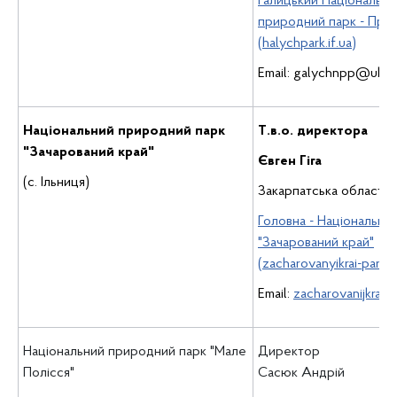
Галицький Національни
природний парк - Про 
(halychpark.if.ua)
Email: galychnpp@ukr.
Національний природний парк
Т.в.о. директора
"Зачарований край"
Євген Гіга
(с. Ільниця)
Закарпатська область
Головна - Національни
"Зачарований край"
(zacharovanyikrai-park.in
Email:
zacharovanijkraj@
Національний природний парк "Мале
Директор
Полісся"
Сасюк Андрій