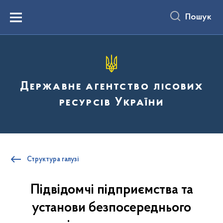
до
основного
Пошук
вмісту
Menu
Державне агентство лісових
ресурсів України
Структура галузі
Підвідомчі підприємства та
установи безпосереднього