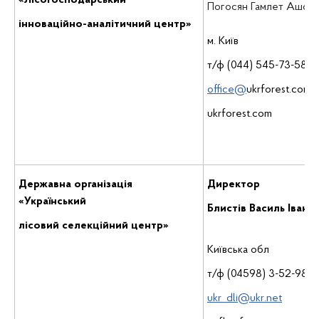
«Лісогосподарський
Погосян Гамлет Ашот
інноваційно-аналітичний центр»
м. Київ
т/ф (044) 545-73-58
office@
ukrforest.com
ukrforest.com
Державна організація
Директор
«Український
Блистів Василь Івано
лісовий селекційний центр»
Київська обл
т/ф (04598) 3-52-98
ukr_dli@ukr.net