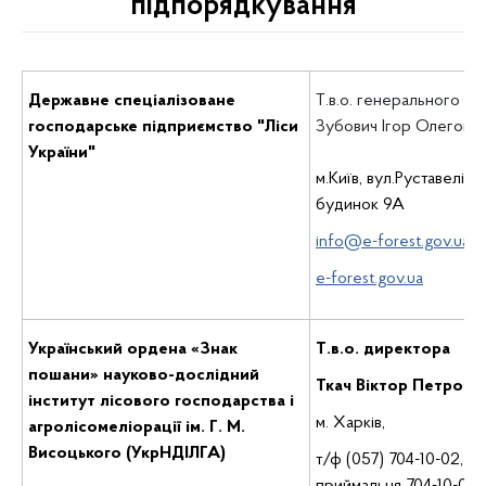
підпорядкування
Державне спеціалізоване
Т.в.о. генерального д
господарське підприємство "Ліси
Зубович Ігор Олегови
України"
м.Київ, вул.Руставелі Ш
будинок 9А
info@e-forest.gov.ua
e-forest.gov.ua
Український ордена «Знак
Т.в.о. директора
пошани» науково-дослідний
Ткач Віктор Петрови
інститут лісового господарства і
м. Харків,
агролісомеліорації ім. Г. М.
Висоцького (УкрНДІЛГА)
т/ф (057) 704-10-02,