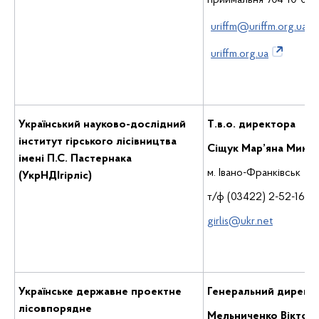
приймальня 704-10-01
uriffm@uriffm.org.ua
uriffm.org.ua
Український науково-дослідний
Т.в.о. директора
інститут гірського лісівництва
Сіщук Мар’яна Микол
імені П.С. Пастернака
м. Івано-Франківськ
(УкрНДІгірліс)
т/ф (03422) 2-52-16
girlis@ukr.net
Українське державне проектне
Генеральний директ
лісовпорядне
Мельниченко Віктор