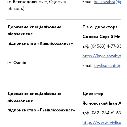
(с. Великодолинське, Одеська
Email:
helisozahist@ukr
область)
Державне спеціалізоване
Т.в.о. директора
лісозахисне
Солоха Сергій Миха
підприємство «Київлісозахист»
т/ф (04563) 4-77-33
https://kiyvlisozahyst.g
(м. Фастів)
Email:
kiyvlisozahist@uk
Державне спеціалізоване
Директор
лісозахисне
Ясіновський Іван Ан
підприємство «Львівлісозахист»
т/ф (032) 234-61-63
https://www.lvivlisozah