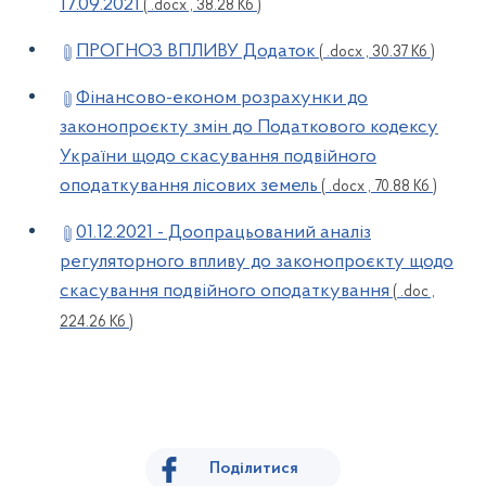
17.09.2021
( .docx , 38.28 Кб )
ПРОГНОЗ ВПЛИВУ Додаток
( .docx , 30.37 Кб )
Фінансово-економ розрахунки до
законопроєкту змін до Податкового кодексу
України щодо скасування подвійного
оподаткування лісових земель
( .docx , 70.88 Кб )
01.12.2021 - Доопрацьований аналіз
регуляторного впливу до законопроєкту щодо
скасування подвійного оподаткування
( .doc ,
224.26 Кб )
Поділитися