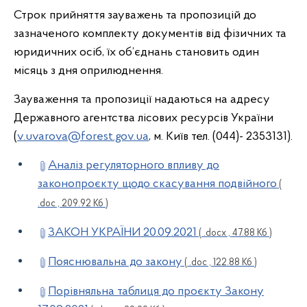
Строк прийняття зауважень та пропозицій до
зазначеного комплекту документів від фізичних та
юридичних осіб, їх об’єднань становить один
місяць з дня оприлюднення.
Зауваження та пропозиції надаються на адресу
Державного агентства лісових ресурсів України
(
v.uvarova@forest.gov.ua
, м. Київ тел. (044)- 2353131).
Аналіз регуляторного впливу до
законопроєкту щодо скасування подвійного
(
.doc , 209.92 Кб )
ЗАКОН УКРАЇНИ 20.09.2021
( .docx , 47.88 Кб )
Пояснювальна до закону
( .doc , 122.88 Кб )
Порівняльна таблиця до проєкту Закону