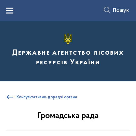
до
основного
Пошук
вмісту
Menu
Державне агентство лісових
ресурсів України
Консультативно-дорадчі органи
Громадська рада