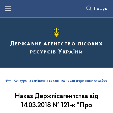
до
основного
Пошук
вмісту
Menu
Державне агентство лісових
ресурсів України
Конкурс на заміщення вакантних посад державних службовців
Наказ Держлісагентства від
14.03.2018 № 121-к "Про