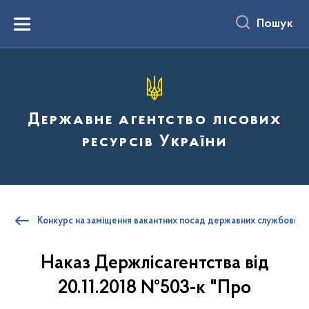
до
основного
Пошук
вмісту
Menu
Державне агентство лісових
ресурсів України
Конкурс на заміщення вакантних посад державних службовців
Наказ Держлісагентства від
20.11.2018 №503-к "Про