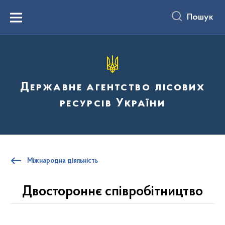
до
основного
Пошук
вмісту
Menu
Державне агентство лісових
ресурсів України
Міжнародна діяльність
Двостороннє співробітництво