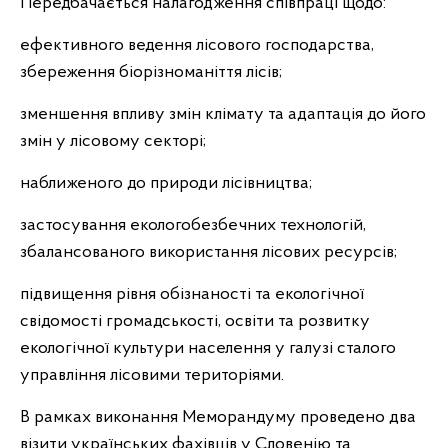
Передбачається налагодження співпраці щодо:
ефективного ведення лісового господарства,
збереження біорізноманіття лісів;
зменшення впливу змін клімату та адаптація до його
змін у лісовому секторі;
наближеного до природи лісівництва;
застосування екологобезбечних технологій,
збалансованого використання лісових ресурсів;
підвищення рівня обізнаності та екологічної
свідомості громадськості, освіти та розвитку
екологічної культури населення у галузі сталого
управління лісовими територіями.
В рамках виконання Меморандуму проведено два
візити українських фахівців у Словенію та