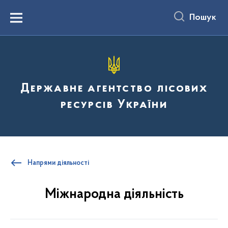
до
основного
Пошук
вмісту
Menu
Державне агентство лісових
ресурсів України
Напрями діяльності
Міжнародна діяльність