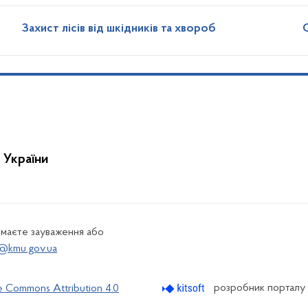
Захист лісів від шкідників та хвороб
 України
 маєте зауваження або
@kmu.gov.ua
розробник порталу
e Commons Attribution 4.0