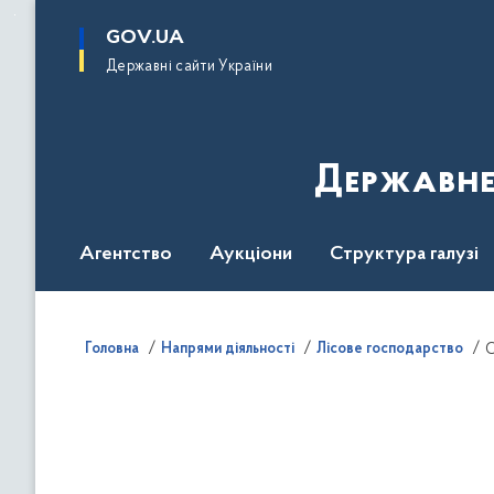
до
основного
GOV.UA
вмісту
Державні сайти України
Державне
Агентство
Аукціони
Структура галузі
ДроваЄ
Регуляторна діяльність
Дослід
Головна
Напрями діяльності
Лісове господарство
О