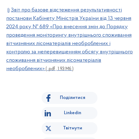
Звіт про базове відстеження результативності
постанови Кабінету Міністрів України від 13 червня
2024 року № 689 «Про внесення змін до Порядку
проведення моніторингу внутрішнього споживання
вітчизняних лісоматеріалів необроблених і
контролю за неперевищенням обсягу внутрішнього
споживання вітчизняних лісоматеріалів
необроблених»
( .pdf , 1.93 Мб )
Поділитися
Linkedin
Твітнути