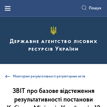
до
основного
Пошук
вмісту
Menu
Державне агентство лісових
ресурсів України
Моніторинг результативності регуляторних актів
ЗВІТ про базове відстеження
результативності постанови