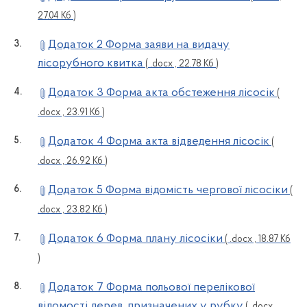
27.04 Кб )
Додаток 2 Форма заяви на видачу
лісорубного квитка
( .docx , 22.78 Кб )
Додаток 3 Форма акта обстеження лісосік
(
.docx , 23.91 Кб )
Додаток 4 Форма акта відведення лісосік
(
.docx , 26.92 Кб )
Додаток 5 Форма відомість чергової лісосіки
(
.docx , 23.82 Кб )
Додаток 6 Форма плану лісосіки
( .docx , 18.87 Кб
)
Додаток 7 Форма польової перелікової
відомості дерев, призначених у рубку
( .docx ,