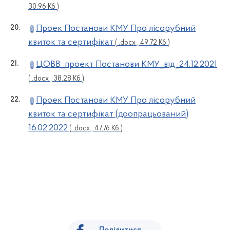
30.96 Кб )
Проек Постанови КМУ Про лісорубний
квиток та сертифікат
( .docx , 49.72 Кб )
ЦОВВ_проект Постанови КМУ_від_24.12.2021
( .docx , 38.28 Кб )
Проек Постанови КМУ Про лісорубний
квиток та сертифікат (доопрацьований)
16.02.2022
( .docx , 47.76 Кб )