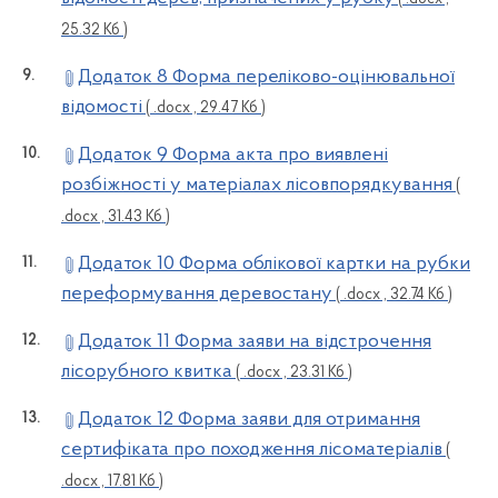
25.32 Кб )
Додаток 8 Форма переліково-оцінювальної
відомості
( .docx , 29.47 Кб )
Додаток 9 Форма акта про виявлені
розбіжності у матеріалах лісовпорядкування
(
.docx , 31.43 Кб )
Додаток 10 Форма облікової картки на рубки
переформування деревостану
( .docx , 32.74 Кб )
Додаток 11 Форма заяви на відстрочення
лісорубного квитка
( .docx , 23.31 Кб )
Додаток 12 Форма заяви для отримання
сертифіката про походження лісоматеріалів
(
.docx , 17.81 Кб )