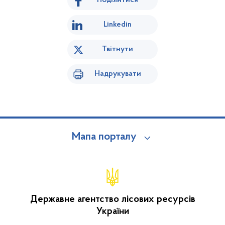
Поділитися
Linkedin
Твітнути
Надрукувати
Мапа порталу
Державне агентство лісових ресурсів
України