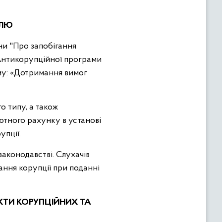
ОЛЮ
ни "Про запобігання
я Антикорупційної програми
ему: «Дотримання вимог
о типу, а також
ютного рахунку в установі
упції.
законодавстві. Слухачів
ання корупції при поданні
КТИ КОРУПЦІЙНИХ ТА