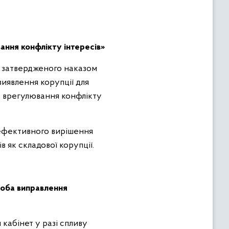
ання конфлікту інтересів»
к, затвердженого наказом
виявлення корупції для
а врегулювання конфлікту
 ефективного вирішення
 як складової корупції.
роба виправлення
кабінет у разі спливу