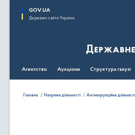
до
основного
GOV.UA
вмісту
Державні сайти України
Державне
Агентство
Аукціони
Структура галузі
ДроваЄ
Регуляторна діяльність
Дослід
Головна
Напрями діяльності
Антикорупційна діяльніст