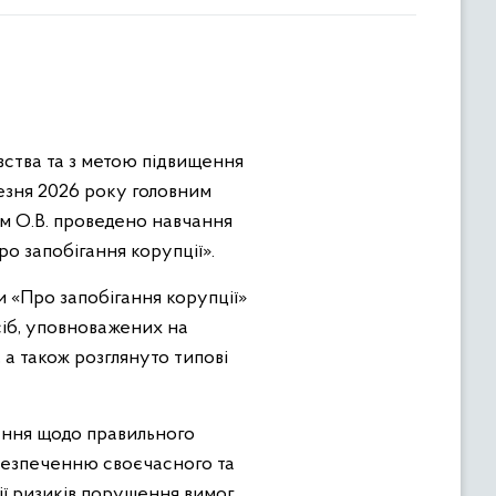
вства та з метою підвищення
езня 2026 року головним
им О.В. проведено навчання
о запобігання корупції».
 «Про запобігання корупції»
сіб, уповноважених на
а також розглянуто типові
ення щодо правильного
безпеченню своєчасного та
ції ризиків порушення вимог