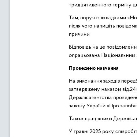
тридцятиденного терміну дл
Там, поруч із вкладками «Мо
після чого напишіть повідомл
причини.
Відповідь на це повідомлен
опрацьована Національним а
Проведено навчання
На виконання заходів пере
затверджену наказом від.24.
Держлісагентства проведено
закону України «Про запобіг
Також працівники Держлісаг
У травні 2025 року співробі