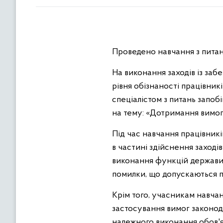
Проведено навчання з пита
На виконання заходів із за
рівня обізнаності працівни
спеціалістом з питань запоб
на тему: «Дотримання вимог
Під час навчання працівник
в частині здійснення заход
виконання функцій держави,
помилки, що допускаються пі
Крім того, учасникам навча
застосування вимог законод
належного виконання обов'яз