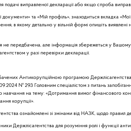
я подачі виправленої декларації або якщо спроба випра
ї документи» та «Мій профіль», знаходиться вкладка «Мої 
ення, в якому детально у вільній формі опишіть виявлені 
ня не передбачена, але інформація збережеться у Вашому 
гентством у разі перевірки декларації.
дбачених Антикорупційною програмою Держлісагентства 
09.2024 № 293 Головним спеціалістом з питань запобіганн
 навчання на тему: «Дотримання вимог фінансового кон
ання корупції».
ентства ознайомлені зі змінами від НАЗК, щодо правил д
тники Держлісагентства для розуміння ролі і функції ант