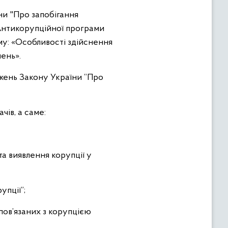
ни "Про запобігання
я Антикорупційної програми
му: «Особливості здійснення
ень».
жень Закону України “Про
чів, а саме:
та виявлення корупції у
упції”;
пов’язаних з корупцією