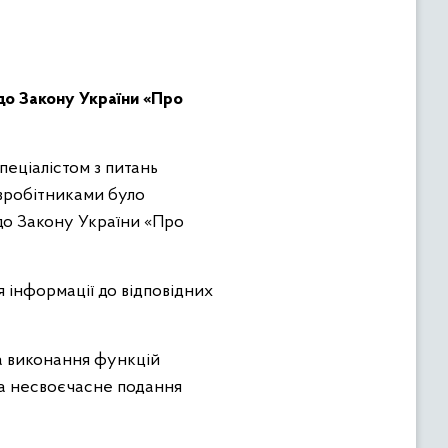
до Закону України «Про
еціалістом з питань
івробітниками було
до Закону України «Про
 інформації до відповідних
а виконання функцій
за несвоєчасне подання