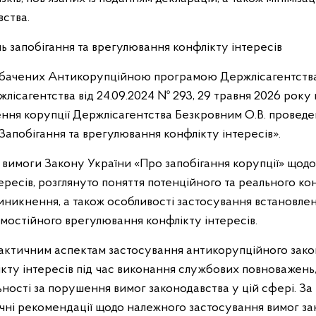
ства.
ь запобігання та врегулювання конфлікту інтересів
едбачених Антикорупційною програмою Держлісагентства
ісагентства від 24.09.2024 № 293, 29 травня 2026 року 
ення корупції Держлісагентства Безкровним О.В. проведе
Запобігання та врегулювання конфлікту інтересів».
 вимоги Закону України «Про запобігання корупції» щодо
ресів, розглянуто поняття потенційного та реального кон
 виникнення, а також особливості застосування встановл
амостійного врегулювання конфлікту інтересів.
ктичним аспектам застосування антикорупційного закон
кту інтересів під час виконання службових повноважень
льності за порушення вимог законодавства у цій сфері. З
ні рекомендації щодо належного застосування вимог за