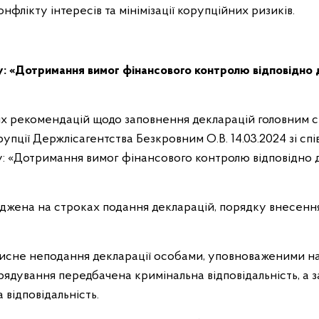
лікту інтересів та мінімізації корупційних ризиків.
: «Дотримання вимог фінансового контролю відповідно 
 рекомендацій щодо заповнення декларацій головним сп
рупції Держлісагентства Безкровним О.В. 14.03.2024 зі сп
: «Дотримання вимог фінансового контролю відповідно 
джена на строках подання декларацій, порядку внесення
мисне неподання декларації особами, уповноваженими н
рядування передбачена кримінальна відповідальність, а 
 відповідальність.