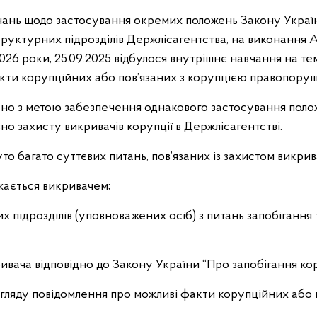
нань щодо застосування окремих положень Закону Украї
 структурних підрозділів Держлісагентства, на виконанн
26 роки, 25.09.2025 відбулося внутрішнє навчання на те
кти корупційних або пов’язаних з корупцією правопоруш
но з метою забезпечення однакового застосування поло
вно захисту викривачів корупції в Держлісагентстві.
то багато суттєвих питань, пов’язаних із захистом викрива
жається викривачем;
х підрозділів (уповноважених осіб) з питань запобігання 
ивача відповідно до Закону України “Про запобігання кор
згляду повідомлення про можливі факти корупційних або 