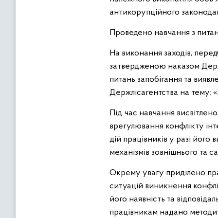
антикорупційного законодав
Проведено навчання з питан
На виконання заходів, пер
затвердженою наказом Держл
питань запобігання та виявл
Держлісагентства на тему: «
Під час навчання висвітлено
врегулювання конфлікту інте
дій працівників у разі його
механізмів зовнішнього та с
Окрему увагу приділено пра
ситуацій виникнення конфлі
його наявність та відповіда
працівникам надано методич