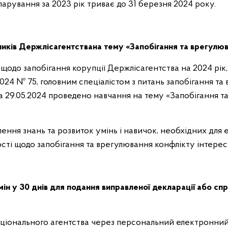
арування за 2023 рік триває до 31 березня 2024 року.
ників Держлісагентства
на тему «Запобігання та врегулюв
 щодо запобігання корупції Держлісагентства на 2024 рі
2024 № 75, головним спеціалістом з питань запобігання та 
а 29.05.2024 проведено навчання на тему «Запобігання т
ння знань та розвиток умінь і навичок, необхідних для
сті щодо запобігання та врегулювання конфлікту інтересів
ін у 30 днів для подання виправленої декларації або сп
ціонального агентства через персональний електронний 