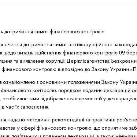
нь дотримання вимог фінансового контролю
безпечення дотримання вимог антикорупційного законода
ків щодо питань здійснення фінансового контролю 09 бер
ігання та виявлення корупції Держлісагентства Безкровн
 фінансового контролю відповідно до Закону України «Пр
ів ознайомлено з основними положеннями Закону України
ів фінансового контролю, порядком подання декларацій о
 особливостями відображення відомостей у деклараціях, 
д час їх заповнення.
ння надано методичні рекомендації та практичні роз'ясн
авства у сфері фінансового контролю, що сприятиме за
ків, пов'язаних із поданням декларацій, а також мініміза