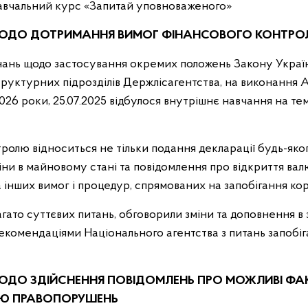
вчальний курс «Запитай уповноваженого»
ЩОДО ДОТРИМАННЯ ВИМОГ ФІНАНСОВОГО КОНТР
нань щодо застосування окремих положень Закону Украї
 структурних підрозділів Держлісагентства, на виконанн
026 роки, 25.07.2025 відбулося внутрішнє навчання на т
ролю відноситься не тільки подання декларації будь-яког
іни в майновому стані та повідомлення про відкриття вал
інших вимог і процедур, спрямованих на запобігання кор
агато суттєвих питань, обговорили зміни та доповнення в 
екомендаціями Національного агентства з питань запобіг
ОДО ЗДІЙСНЕННЯ ПОВІДОМЛЕНЬ ПРО МОЖЛИВІ ФА
ЄЮ ПРАВОПОРУШЕНЬ