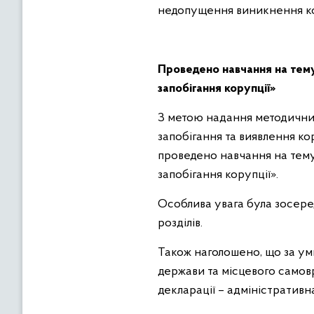
недопущення виникнення конф
Проведено навчання на тему
запобігання корупції»
З метою надання методичних
запобігання та виявлення ко
проведено навчання на тему
запобігання корупції».
Особлива увага була зосере
розділів.
Також наголошено, що за у
держави та місцевого самов
декларації – адміністративна