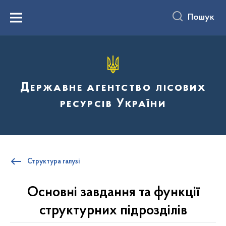
до
основного
Пошук
вмісту
Menu
Державне агентство лісових
ресурсів України
Структура галузі
Основні завдання та функції
структурних підрозділів