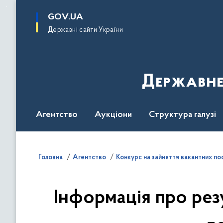
до
основного
GOV.UA
вмісту
Державні сайти України
Державне
Агентство
Аукціони
Структура галузі
ДроваЄ
Регуляторна діяльність
Дослід
Головна
Агентство
Конкурс на зайняття вакантних по
Інформація про рез