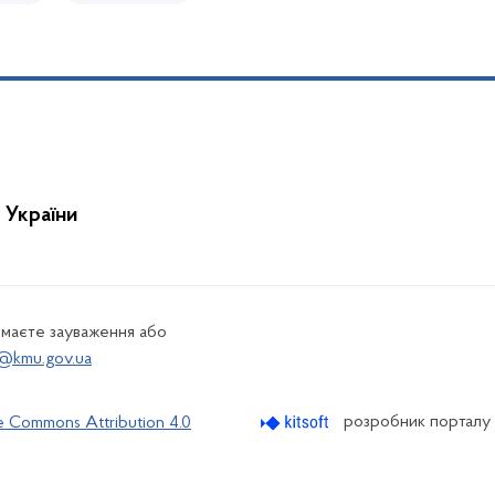
 України
 маєте зауваження або
@kmu.gov.ua
розробник порталу
e Commons Attribution 4.0