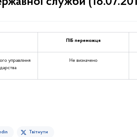
ержавної служби (18.07.201
ПІБ переможця
ого управління
Не визначено
одарства
edin
Твітнути