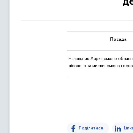
д
Посада
Начальник Харківського обласн
лісового та мисливського госп
Поділитися
Link