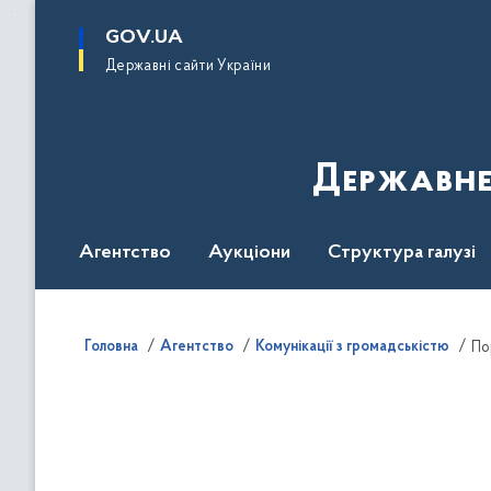
до
основного
GOV.UA
вмісту
Державні сайти України
Державне
Агентство
Аукціони
Структура галузі
ДроваЄ
Регуляторна діяльність
Дослід
Головна
Агентство
Комунікації з громадськістю
По