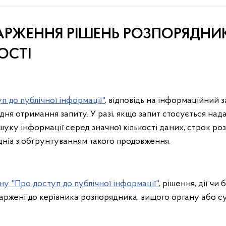
РЖЕННЯ РІШЕНЬ РОЗПОРЯДНИК
ОСТІ
п до публічної інформації"
, відповідь на інформаційний 
з дня отримання запиту. У разі, якщо запит стосується на
уку інформації серед значної кількості даних, строк ро
нів з обґрунтуванням такого продовження.
ну "Про доступ до публічної інформації"
, рішення, дії чи
аржені до керівника розпорядника, вищого органу або су