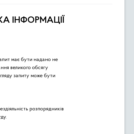
А ІНФОРМАЦІЇ
запит має бути надано не
дання великого обсягу
згляду запиту може бути
 бездіяльність розпорядників
ду.