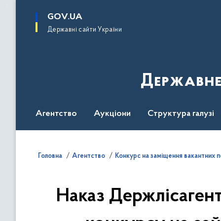
до
основного
GOV.UA
вмісту
Державні сайти України
Державне
Агентство
Аукціони
Структура галузі
ДроваЄ
Регуляторна діяльність
Дослід
Головна
Агентство
Конкурс на заміщення вакантних 
Наказ Держлісагент