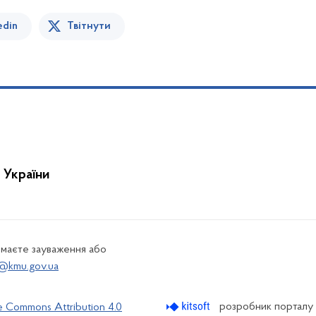
edin
Твітнути
 України
 маєте зауваження або
@kmu.gov.ua
розробник порталу
e Commons Attribution 4.0