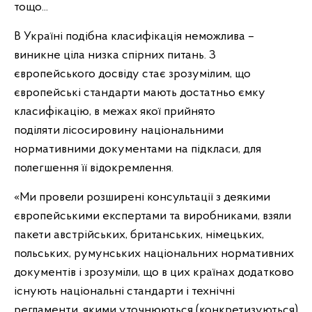
тощо...
В Україні подібна класифікація неможлива –
виникне ціла низка спірних питань. З
європейського досвіду стає зрозумілим, що
європейські стандарти мають достатньо ємку
класифікацію, в межах якої прийнято
поділяти лісосировину національними
нормативними документами на підкласи, для
полегшення її відокремлення.
«Ми провели розширені консультації з деякими
європейськими експертами та виробниками, взяли
пакети австрійських, британських, німецьких,
польських, румунських національних нормативних
документів і зрозуміли, що в цих країнах додатково
існують національні стандарти і технічні
регламенти, якими уточнюються (конкретизуються)