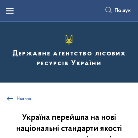
до
основного
Пошук
вмісту
Menu
Державне агентство лісових
ресурсів України
Новини
Україна перейшла на нові
національні стандарти якості