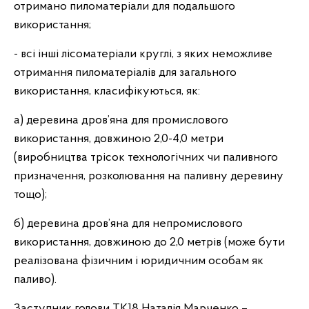
отримано пиломатеріали для подальшого
використання;
- всі інші лісоматеріали круглі, з яких неможливе
отримання пиломатеріалів для загального
використання, класифікуються, як:
а) деревина дров’яна для промислового
використання, довжиною 2,0-4,0 метри
(виробництва трісок технологічних чи паливного
призначення, розколювання на паливну деревину
тощо);
б) деревина дров’яна для непромислового
використання, довжиною до 2,0 метрів (може бути
реалізована фізичним і юридичним особам як
паливо).
Заступник голови ТК­18 Наталія Марченко –