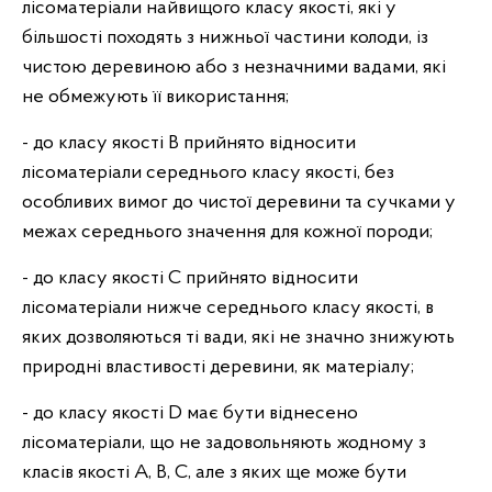
лісоматеріали найвищого класу якості, які у
більшості походять з нижньої частини колоди, із
чистою деревиною або з незначними вадами, які
не обмежують її використання;
- до класу якості В прийнято відносити
лісоматеріали середнього класу якості, без
особливих вимог до чистої деревини та сучками у
межах середнього значення для кожної породи;
- до класу якості С прийнято відносити
лісоматеріали нижче середнього класу якості, в
яких дозволяються ті вади, які не значно знижують
природні властивості деревини, як матеріалу;
- до класу якості D має бути віднесено
лісоматеріали, що не задовольняють жодному з
класів якості А, B, C, але з яких ще може бути