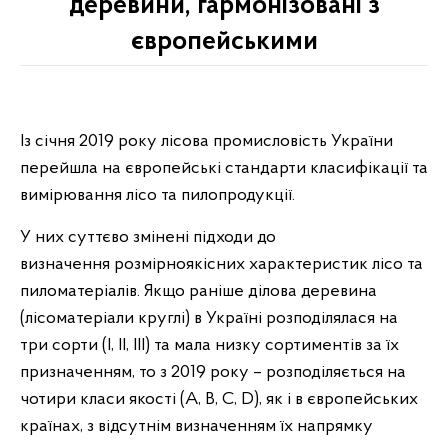
деревини, гармонізовані з
європейськими
Із січня 2019 року лісова промисловість України
перейшла на європейські стандарти класифікації та
вимірювання лісо­ та пилопродукції.
У них суттєво змінені підходи до
визначення розмірно­якісних характеристик лісо­ та
пиломатеріалів. Якщо раніше ділова деревина
(лісоматеріали круглі) в Україні розподілялася на
три сорти (І, ІІ, ІІІ) та мала низку сортиментів за їх
призначенням, то з 2019 року – розподіляється на
чотири класи якості (A, B, C, D), як і в європейських
країнах, з відсутнім визначенням їх напрямку