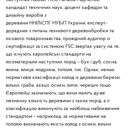
кандидат технічних наук, доцент кафедри та
дизайну виробів з
деревини ННІЛіСПГ НУБіП України, експерт­
дорадник з питань технології деревообробки та
лісового товарознавства, провідний аудитор із
сертифікації за системою FSC звертає увагу на те,
що існують європейські стандарти на
лісоматеріали наступних порід – бук і дуб, сосна,
ялина, ялиця, модрина, тополя, тис. Однак, немає
нормативів класифікації колод із деревини берези,
вільхи, граба, акації, осики, липи, черешні тощо.
Європейці зазначають, що вони мають дуже
незначну кількість деревини з таких порід, а її
класифікацію виконують за найбільш наближеним
стандартом – наприклад, за нормативами на
тополю визначають якість колод з осики, вільхи