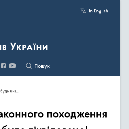
In English
ів України
Пошук
Ще одну можливість легалізувати деревину незаконного походження під час експорту окремих товарних позицій буде ліквідовано!
законного походження