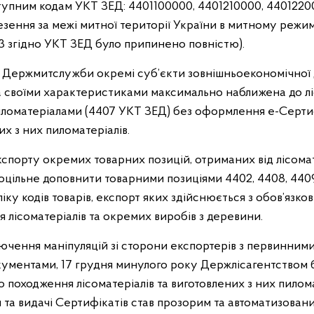
ступним кодам УКТ ЗЕД: 4401100000, 4401210000, 44012200
зення за межі митної території України в митному режим
 згідно УКТ ЗЕД було припинено повністю).
ю Держмитслужби окремі суб’єкти зовнішньоекономічної 
за своїми характеристиками максимально наближена до лі
пиломатеріалами (4407 УКТ ЗЕД) без оформлення е-Серт
их з них пиломатеріалів.
порту окремих товарних позицій, отриманих від лісома
оцільне доповнити товарними позиціями 4402, 4408, 4409
іку кодів товарів, експорт яких здійснюється з обов’язк
 лісоматеріалів та окремих виробів з деревини.
ючення маніпуляцій зі сторони експортерів з первинним
ументами, 17 грудня минулого року Держлісагентством
походження лісоматеріалів та виготовлених з них пиломат
 та видачі Сертифікатів став прозорим та автоматизовани