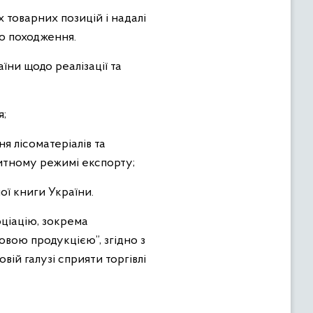
 товарних позицій і надалі
о походження.
їни щодо реалізації та
я;
я лісоматеріалів та
 митному режимі експорту;
ої книги України.
оціацію, зокрема
совою продукцією”, згідно з
ій галузі сприяти торгівлі