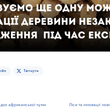
edin
Твітнути
адок африканської чуми
Ліси та інновації: н