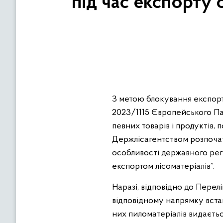
під час експорту
З метою блокування експорт
2023/1115 Європейського Па
певних товарів і продуктів, 
Держлісагентством розпочат
особливості державного регу
експортом лісоматеріалів”.
Наразі, відповідно до Перел
відповідному напрямку вста
них пиломатеріалів видається