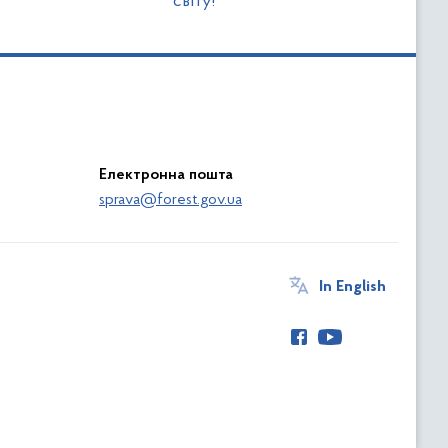
світу!
Електронна пошта
sprava@forest.gov.ua
In English