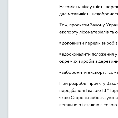
Натомість, відсутність пере
дає можливість недоброчес
Тож, проєктом Закону Україн
експорту лісоматеріалів та 
▪️ доповнити перелік виробі
▪️ вдосконалити положення 
окремих виробів з деревини 
▪️ заборонити експорт лісома
При розробці проєкту Закон
передбачені Главою 13 “Торгі
якою Сторони зобов’язуються
легальною і сталою лісовою