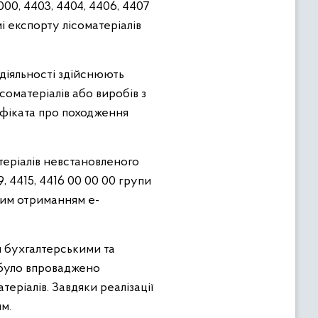
00, 4403, 4404, 4406, 4407
і експорту лісоматеріалів
діяльності здійснюють
соматеріалів або виробів з
ифіката про походження
теріалів невстановленого
, 4415, 4416 00 00 00 групи
овим отриманням е-
и бухгалтерськими та
 було впроваджено
еріалів. Завдяки реалізації
м.