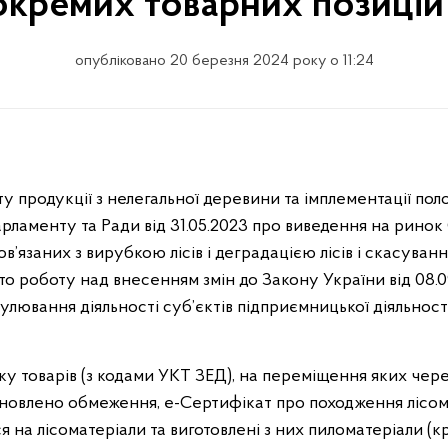
 окремих товарних позицій 
опубліковано 20 березня 2024 року о 11:24
у продукції з нелегальної деревини та імплементації по
рламенту та Ради від 31.05.2023 про виведення на ринок
пов’язаних з вирубкою лісів і деградацією лісів і скасув
о роботу над внесенням змін до Закону України від 08.
лювання діяльності суб’єктів підприємницької діяльності,
іку товарів (з кодами УКТ ЗЕД), на переміщення яких чер
новлено обмеження, е-Сертифікат про походження лісома
 на лісоматеріали та виготовлені з них пиломатеріали (кр