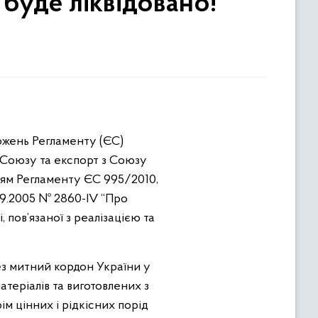
буде ліквідовано!
ложень Регламенту (ЄС)
 Союзу та експорт з Союзу
анням Регламенту ЄС 995/2010,
09.2005 № 2860-IV “Про
 пов’язаної з реалізацією та
ез митний кордон України у
теріалів та виготовлених з
ім цінних і рідкісних порід