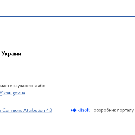
 України
 маєте зауваження або
@kmu.gov.ua
розробник порталу
e Commons Attribution 4.0