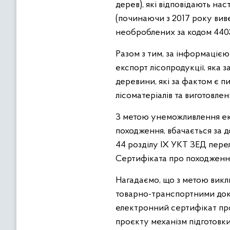
дерев), які відповідають на
(починаючи з 2017 року виве
необроблених за кодом 4403
Разом з тим, за інформаціє
експорт лісопродукції, яка 
деревини, які за фактом є 
лісоматеріалів та виготовлен
З метою унеможливлення екс
походження, вбачається за д
44 розділу IX УКТ ЗЕД перел
Сертифіката про походження
Нагадаємо, що з метою викл
товарно-транспортними док
електронний сертифікат про 
проєкту механізм підготовки