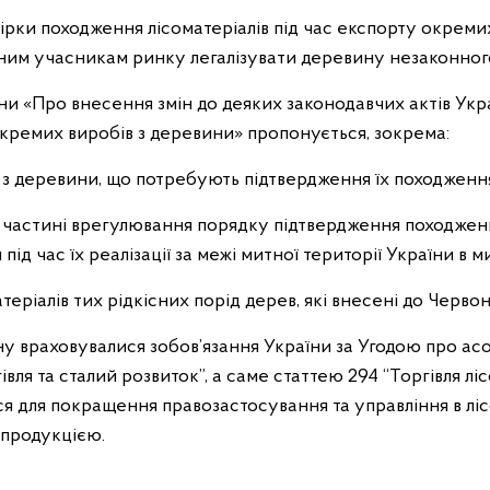
вірки походження лісоматеріалів під час експорту окремих
ним учасникам ринку легалізувати деревину незаконног
и «Про внесення змін до деяких законодавчих актів Укра
окремих виробів з деревини» пропонується, зокрема:
в з деревини, що потребують підтвердження їх походженн
у частині врегулювання порядку підтвердження походженн
під час їх реалізації за межі митної території України в
теріалів тих рідкісних порід дерев, які внесені до Червон
у враховувалися зобов’язання України за Угодою про ас
вля та сталий розвиток”, а саме статтею 294 “Торгівля лі
 для покращення правозастосування та управління в лісов
 продукцією.