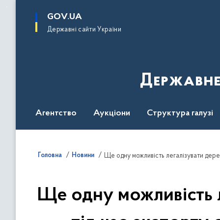
до
основного
GOV.UA
вмісту
Державні сайти України
Державне
Агентство
Аукціони
Структура галузі
ДроваЄ
Регуляторна діяльність
Дослід
Головна
Новини
Ще одну можливість 