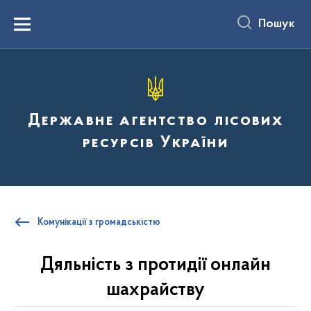
до
основного
Пошук
вмісту
Menu
Державне агентство лісових
ресурсів України
Комунікації з громадськістю
Дяльність з протидії онлайн
шахрайству