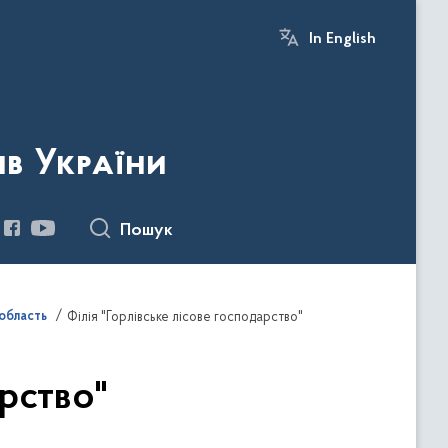
In English
ів України
Пошук
область
Філія "Горлiвське лісове господарство"
арство"