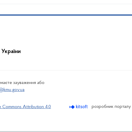
 України
 маєте зауваження або
@kmu.gov.ua
розробник порталу
e Commons Attribution 4.0