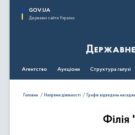
до
основного
GOV.UA
вмісту
Державні сайти України
Державне
Агентство
Аукціони
Структура галузі
ДроваЄ
Регуляторна діяльність
Дослід
Головна
Напрями діяльності
Графік відведень насадже
Філія 