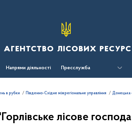
 агентство лісових ресурс
Напрями діяльності
Пресслужба
ження
нь в рубки
Південно-Східне міжрегіональне управління
Донецька 
"Горлiвське лісове господ