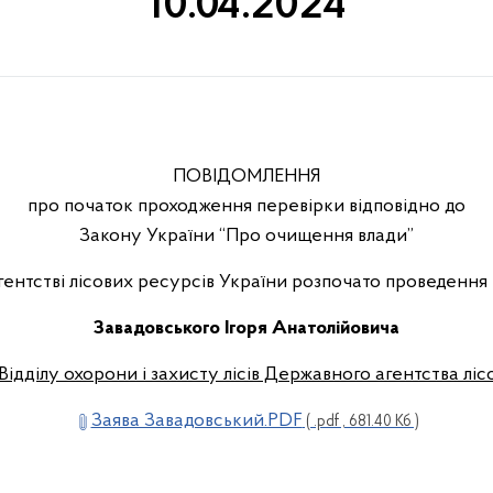
10.04.2024
ПОВІДОМЛЕННЯ
про початок проходження перевірки відповідно до
Закону України “Про очищення влади”
гентстві лісових ресурсів України розпочато проведення 
Завадовського Ігоря Анатолійовича
 Відділу охорони і захисту лісів Державного агентства лі
Заява Завадовський.PDF
( .pdf , 681.40 Кб )