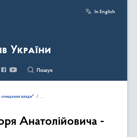
In English
ів України
Пошук
о очищення влади"
оря Анатолійовича -