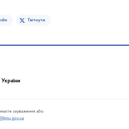
edin
Твітнути
 України
 маєте зауваження або
@kmu.gov.ua