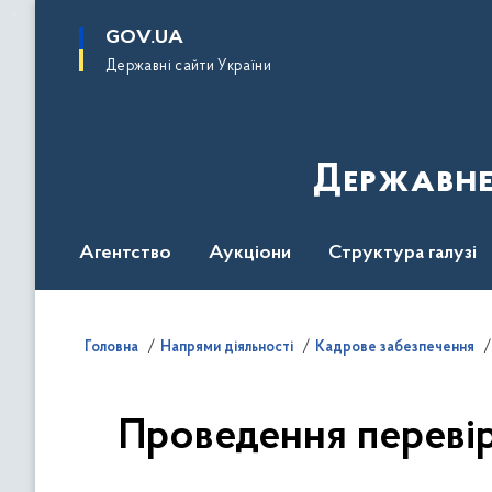
до
основного
GOV.UA
вмісту
Державні сайти України
Державне
Агентство
Аукціони
Структура галузі
ДроваЄ
Регуляторна діяльність
Дослід
Головна
Напрями діяльності
Кадрове забезпечення
Проведення перевір