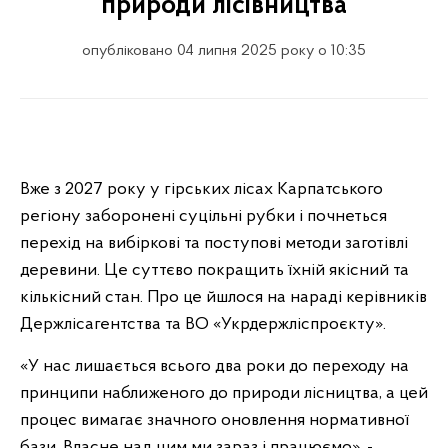
природи лісівництва
опубліковано 04 липня 2025 року о 10:35
Вже з 2027 року у гірських лісах Карпатського
регіону заборонені суцільні рубки і почнеться
перехід на вибіркові та поступові методи заготівлі
деревини. Це суттєво покращить їхній якісний та
кількісний стан. Про це йшлося на нараді керівників
Держлісагентства та ВО «Укрдержліспроєкту».
«У нас лишається всього два роки до переходу на
принципи наближеного до природи лісництва, а цей
процес вимагає значного оновлення нормативної
бази. Власне над цим ми зараз і працюємо», -