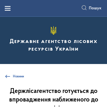
до
основного
Пошук
вмісту
Menu
Державне агентство лісових
ресурсів України
Новини
Держлісагентство готується до
впровадження наближеного до