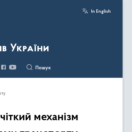
In English
ів України
Пошук
рту
чіткий механізм