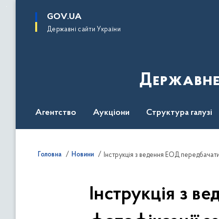
до
основного
GOV.UA
вмісту
Державні сайти України
Державне
Агентство
Аукціони
Структура галузі
ДроваЄ
Регуляторна діяльність
Дослід
Головна
Новини
Інструкція з ведення ЕОД передбачати
Інструкція з в