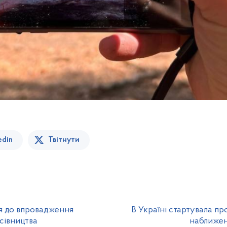
edin
Твітнути
я до впровадження
В Україні стартувала п
сівництва
наближен