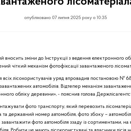
авантаженого лісоматеріа
опубліковано 07 липня 2025 року о 10:35
й вносить зміни до Інструкції з ведення електронного о
ений чіткий механізм фотофіксації завантаженого лісома
 всіх лісокористувачів уряд впровадив постановою № 68
завантажених автомобілів. Відтепер механізм завантажен
онного обліку деревини», - пояснив голова Держлісагентс
тажувати фото транспорту, який перевозить лісоматері
 та державний номер автомобіля, фото збоку – автомобіль
 завантажити фото автомобіля ззаду із сортиментами, на 
ля. Робити це мають лісокористувачі та власники лісів 