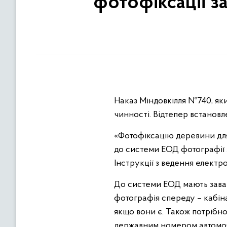
фотофіксації з
Наказ Міндовкілля №740, яки
чинності. Відтепер встановл
«Фотофіксацію деревини для
до системи ЕОД фотографії 
Інструкції з ведення електр
До системи ЕОД мають заван
фотографія спереду – кабіна
якщо вони є. Також потрібно
державним номером автомобі