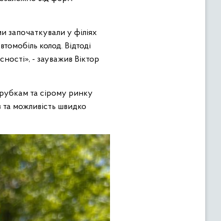
и започаткували у філіях
томобіль колод. Відтоді
ності», - зауважив Віктор
 рубкам та сірому ринку
 та можливість швидко