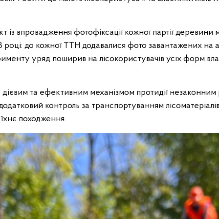
т із впровадження фотофіксації кожної партії деревини м
 році: до кожної ТТН додавалися фото завантажених на ав
именту уряд поширив на лісокористувачів усіх форм влас
 є дієвим та ефективним механізмом протидії незаконним
додатковий контроль за транспортуванням лісоматеріалів
їхнє походження.