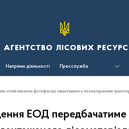
 агентство лісових ресурс
Напрями діяльності
Пресслужба
ження
ме чіткий механізм фотофіксації завантаженого лісоматеріалами транспо
едення ЕОД передбачатиме 