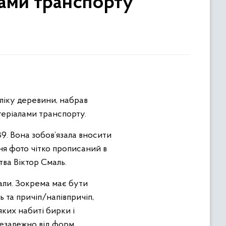
лами транспорту
бліку деревини, набрав
теріалами транспорту.
9. Вона зобов’язала вносити
ня фото чітко прописаний в
тва Віктор Смаль.
али. Зокрема має бути
 та причіп/напівпричіп,
яких набиті бирки і
незалежно від форм