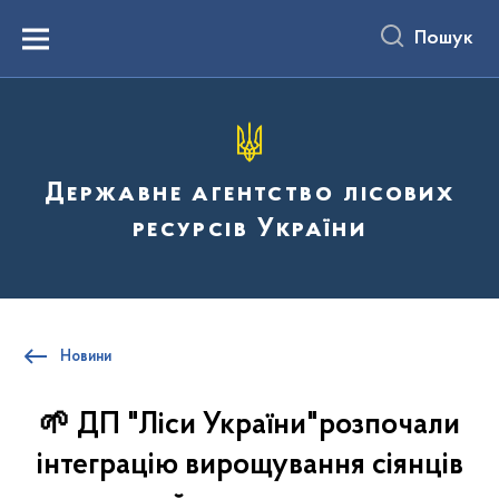
до
основного
Пошук
вмісту
Menu
Державне агентство лісових
ресурсів України
Новини
🌱 ДП "Ліси України"розпочали
інтеграцію вирощування сіянців