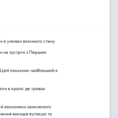
ні в умовах воєнного стану.
н на зустрічі з Першим
. Цей показник найбільший в
и в країні, де триває
ей економіки замкненого
нення викидів вуглецю та