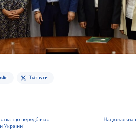
edin
Твітнути
ства: що передбачає
Національна і
и України”