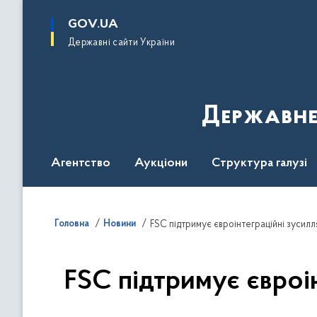
до
основного
GOV.UA
вмісту
Державні сайти України
Державне
Агентство
Аукціони
Структура галузі
ДроваЄ
Регуляторна діяльність
Дослід
Головна
Новини
FSC підтримує євроінтеграційні зусилля
FSC підтримує євроінт