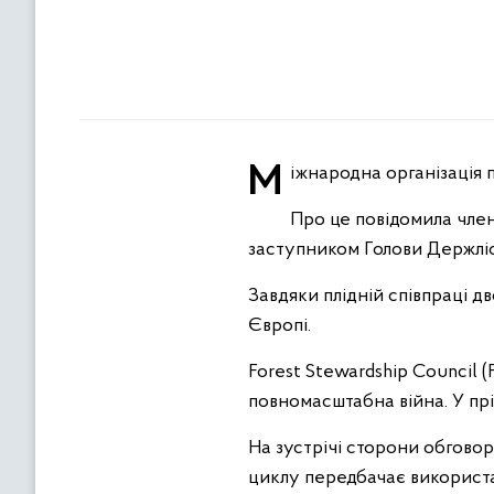
Міжнародна організація 
Про це повідомила член
заступником Голови Держлі
Завдяки плідній співпраці д
Європі.
Forest Stewardship Council 
повномасштабна війна. У прі
На зустрічі сторони обгово
циклу передбачає використа