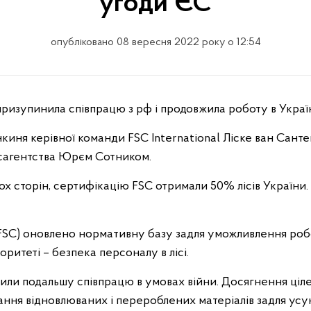
угоди ЄС
опубліковано 08 вересня 2022 року о 12:54
призупинила співпрацю з рф і продовжила роботу в Украї
киня керівної команди FSC International Ліске ван Санте
сагентства Юрєм Сотником.
вох сторін, сертифікацію FSC отримали 50% лісів України
(FSC) оновлено нормативну базу задля уможливлення робот
оритеті – безпека персоналу в лісі.
рили подальшу співпрацю в умовах війни. Досягнення ціл
ння відновлюваних і перероблених матеріалів задля усу