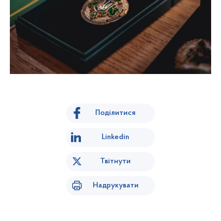
Поділитися
Linkedin
Твітнути
Надрукувати