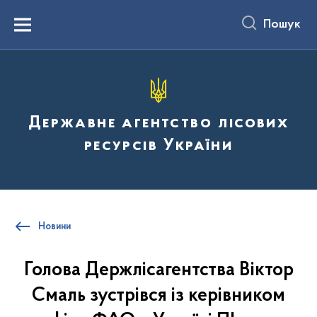
до
основного
Пошук
вмісту
Menu
Державне агентство лісових
ресурсів України
Новини
Голова Держлісагентства Віктор
Смаль зустрівся із керівником