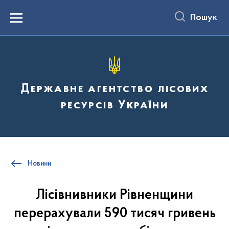
до
основного
Пошук
вмісту
Menu
Державне агентство лісових
ресурсів України
Новини
Лісівнивники Рівненщини
перерахували 590 тисяч гривень