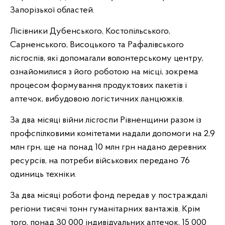
Запорізької областей.
Лісівники Дубенського, Костопільського,
Сарненського, Висоцького та Рафалівського
лісгоспів, які допомагали волонтерському центру,
ознайомилися з його роботою на місці, зокрема
процесом формування продуктових пакетів і
аптечок, вибудовою логістичних ланцюжків.
За два місяці війни лісгоспи Рівненщини разом із
профспілковими комітетами надали допомоги на 2,9
млн грн, ще на понад 10 млн грн надано деревних
ресурсів, на потреби військових передано 76
одиниць техніки.
За два місяці роботи фонд передав у постраждалі
регіони тисячі тонн гуманітарних вантажів. Крім
того, понад 30 000 індивідуальних аптечок, 15 000