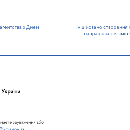
агентства з Днем
Ініційовано створення 
напрацювання змін у
 України
 маєте зауваження або
@kmu.gov.ua