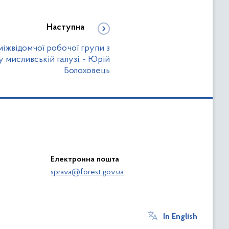
Наступна
міжвідомчої робочої групи з
 мисливській галузі, - Юрій
Болоховець
Електронна пошта
sprava@forest.gov.ua
In English