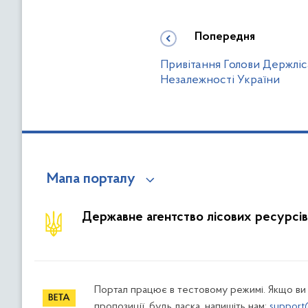
Попередня
Привітання Голови Держліс
Незалежності України
Мапа порталу
Державне агентство лісових ресурсів
Портал працює в тестовому режимі. Якщо ви
пропозиції, будь ласка, напишіть нам:
support