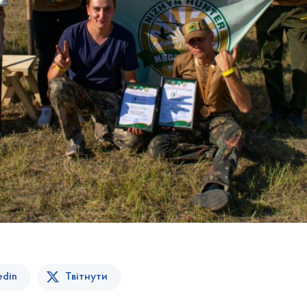
edin
Твітнути