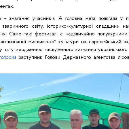
ентах.
 – змагання учасників. А головна мета полягала у по
тваринного світу, історико-культурної спадщини н
ня. Саме такі фестивалі є надзвичайно популярними
 вітчизняної мисливської культури на європейський л
му та утвердженню заслуженого визнання українського
голосив
заступник Голови Державного агентства лісо