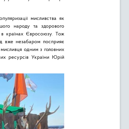
пуляризації мисливства як
ашого народу та здорового
 в країнах Євросоюзу. Тож
ад вже незабаром посприяє
 мисливця одним з головних
вих ресурсів України Юрій