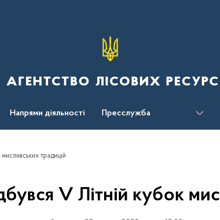
 агентство лісових ресурс
Напрями діяльності
Пресслужба
ження
к мисливських традицій
ідбувся V Літній кубок ми