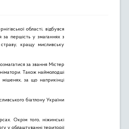
ігівської області, відбувся
 за першість у змаганнях з
 страву, кращу мисливську
позмагатися за звання Містер
аніматори. Також наймолодші
 мішенях, за що наприкінці
сливського біатлону України
сах. Окрім того, ніжинські
гу у облаштуванні території