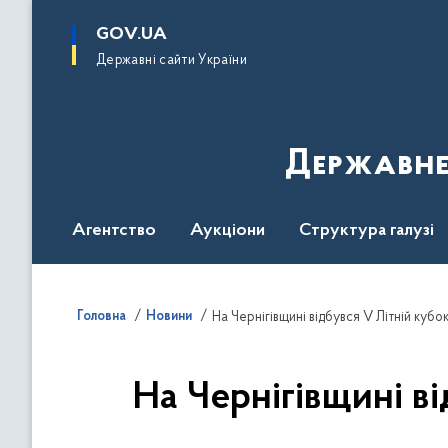
до
основного
GOV.UA
вмісту
Державні сайти України
Державне
Агентство
Аукціони
Структура галузі
ДроваЄ
Регуляторна діяльність
Дослід
Головна
Новини
На Чернігівщині відбувся V Літній кубо
На Чернігівщині в