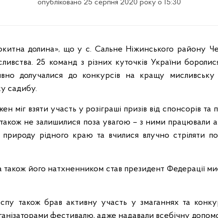
опубліковано 25 серпня 2020 року о 15:30
китна долина», що у с. Сальне Ніжинського району Черн
ливства. 25 команд з різних куточків України боролися
ивно долучалися до конкурсів на кращу мисливську
у садибу.
жен міг взяти участь у розіграші призів від спонсорів та 
 також не залишилися поза увагою – з ними працювали 
природу рідного краю та вчилися влучно стріляти по
 також його натхненником став президент Федерації ми
оспу також брав активну участь у змаганнях та конкур
організаторами фестивалю, адже надавали всебічну допомо