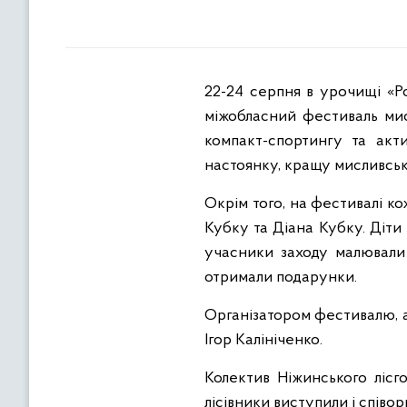
22-24 серпня в урочищі «Ро
міжобласний фестиваль мис
компакт-спортингу та акт
настоянку, кращу мисливськ
Окрім того, на фестивалі ко
Кубку та Діана Кубку. Діти
учасники заходу малювали 
отримали подарунки.
Організатором фестивалю, а
Ігор Калініченко.
Колектив Ніжинського лісг
лісівники виступили і спів