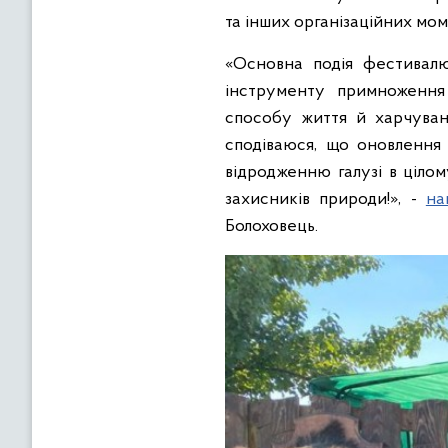
та інших організаційних мом
«Основна подія фестивалю
інструменту примноження 
способу життя й харчуван
сподіваюся, що оновлення
відродженню галузі в ціло
захисників природи!», -
на
Болоховець.