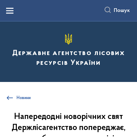
до
основного
Пошук
вмісту
Menu
Державне агентство лісових
ресурсів України
Новини
Напередодні новорічних свят
Держлісагентство попереджає,