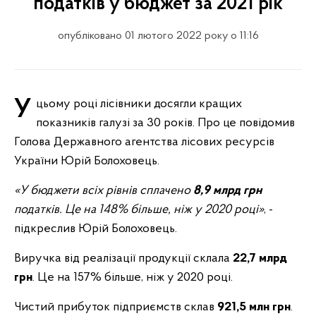
податків у бюджет за 2021 рік
опубліковано 01 лютого 2022 року о 11:16
У цьому році лісівники досягли кращих
показників галузі за 30 років. Про це повідомив
Голова Державного агентства лісових ресурсів
України Юрій Болоховець.
«У бюджети всіх рівнів сплачено
8,9 млрд грн
податків. Це на 148% більше, ніж у 2020 році»
, -
підкреслив Юрій Болоховець.
Виручка від реалізації продукції склала
22,7 млрд
грн
. Це на 157% більше, ніж у 2020 році.
Чистий прибуток підприємств склав
921,5 млн грн
.