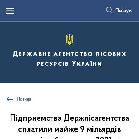
до
основного
Пошук
вмісту
Menu
Державне агентство лісових
ресурсів України
Новини
Підприємства Держлісагентства
сплатили майже 9 мільярдів