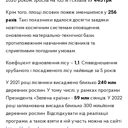
2020 роком, зросла на 163% і склала
17 445 грн
.
Крім того, площі лісових пожеж зменшилися у
256
разів
. Такі показники вдалося досягти завдяки
новітнім космічним системам оповіщення,
оновленню матеріально-технічної бази,
протипожежним навчанням лісівників та
сприятливим погодним умовам.
Коефіцієнт відновлення лісу –
1,1
. Співвідношення
зрубаного і посадженого лісу найвище за 5 років.
У 2021 році лісівники висаджено близько
240 млн
деревних рослин. У тому числі, у рамках програми
Президента «Зелена країна» -
59 млн
сіянців. У 2022
році запланована висадка близько 300 мільйонів
деревних рослин. Відслідкувати хід реалізації
програми, а також взяти в ній участь можна на сайті