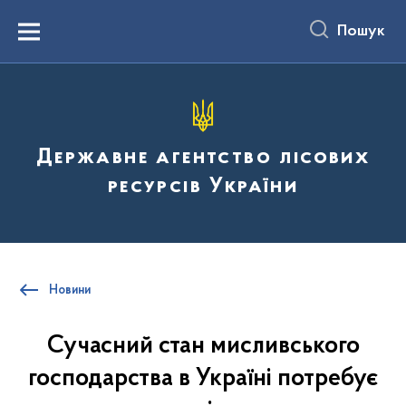
до
основного
Пошук
вмісту
Menu
Державне агентство лісових
ресурсів України
Новини
Сучасний стан мисливського
господарства в Україні потребує