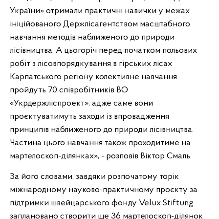
України» отримали практичні навички у межах
ініційованого Держлісагентством масштабного
навчання методів наближеного до природи
лісівництва. А цьогоріч перед початком польових
робіт з лісовпорядкування в гірських лісах
Карпатського регіону колективне навчання
пройдуть 70 співробітників ВО
«Укрдержліспроект», адже саме вони
проєктуватимуть заходи із впровадження
принципів наближеного до природи лісівництва.
Частина цього навчання також проходитиме на
мартелоскоп-ділянках», - розповів Віктор Смаль.
За його словами, завдяки розпочатому торік
міжнародному науково-практичному проєкту за
підтримки швейцарського фонду Velux Stiftung
заплановано створити ще 36 мартелоскоп-ділянок