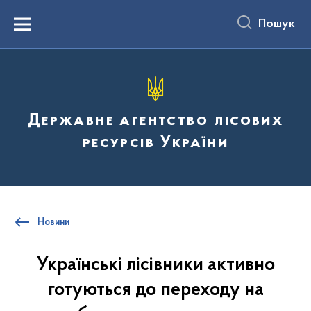
до
основного
Пошук
вмісту
Menu
Державне агентство лісових
ресурсів України
Новини
Українські лісівники активно
готуються до переходу на