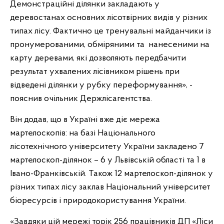
Демонстраційні ділянки закладають у
деревостанах основних лісотвірних видів у різних
типах лісу. Фактично це тренувальні майданчики із
пронумерованими, обміряними та нанесеними на
карту деревами, які дозволяють передбачити
результат ухвалених лісівником рішень при
відведені ділянки у рубку переформування», -
пояснив очільник Держлісагентства.
Він додав, що в Україні вже діє мережа
мартелоскопів: на базі Національного
лісотехнічного університету України закладено 7
мартелоскоп-ділянок – 6 у Львівській області та 1 в
Івано-Франківській. Також 12 мартелоскоп-ділянок у
різних типах лісу заклав Національний університет
біоресурсів і природокористування України.
«Завдяки цій мережі торік 256 працівників ДП «Ліси