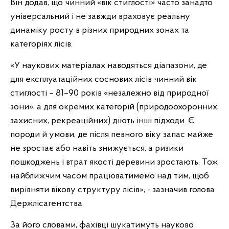
Він додав, що чинний «вік стиглості» часто занадто
універсальний і не завжди враховує реальну
динаміку росту в різних природних зонах та
категоріях лісів.
«У наукових матеріалах наводяться діапазони, де
для експлуатаційних соснових лісів чинний вік
стиглості – 81–90 років «незалежно від природної
зони», а для окремих категорій (природоохоронних,
захисних, рекреаційних) діють інші підходи. Є
породи й умови, де після певного віку запас майже
не зростає або навіть знижується, а ризики
пошкоджень і втрат якості деревини зростають. Тож
найближчим часом працюватимемо над тим, щоб
вирівняти вікову структуру лісів», - зазначив голова
Держлісагентства.
За його словами, фахівці шукатимуть науково