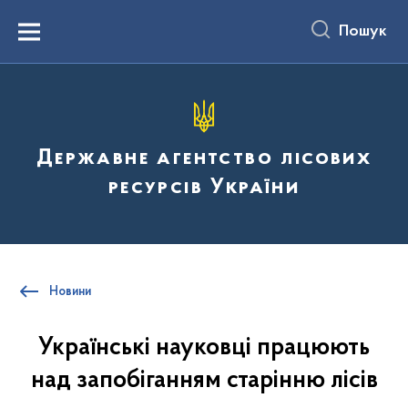
до
основного
Пошук
вмісту
Menu
Державне агентство лісових
ресурсів України
Новини
Українські науковці працюють
над запобіганням старінню лісів