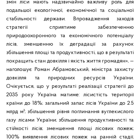
змін ліси мають надзвичайно важливу роль для
подальшої екологічної, економічної та соціальної
стабільності держави. Впровадження заходів
стратегії сприятиме забезпеченню
природоохоронного та економічного потенціалу
лісів, зменшенню їх деградації за рахунок
збільшення площі та продуктивності, що в результаті
покращить стан довкілля і якість життя громадян», —
наголошує Роман Абрамовський, міністра захисту
довкілля та природних ресурсів України.
Очікується, що у результаті реалізації стратегії до
2035 року Україна матиме: лісистість території
країни до 18%; загальний запас лісів України до 2.5
млрд м³; збільшення рівня поглинання вуглекислого
газу лісами України; збільшення продуктивності та
стійкості лісів; зменшення площі лісових пожеж;
100% виявлення лісових пожеж на ранній стадії;