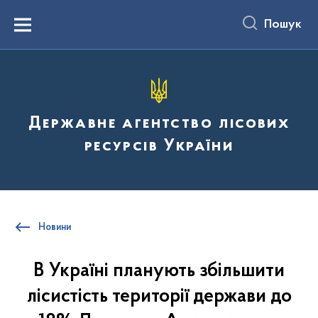
до
основного
Пошук
вмісту
Menu
Державне агентство лісових
ресурсів України
Новини
В Україні планують збільшити
лісистість території держави до