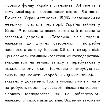
лісового фонду України, становить 10,4 млн га, в
тому числі вкриті лісовою рослинністю — 9,6 млн га.
Лісистість України становить 15,9%. Незважаючи на
невелику лісистість території, Україна займає у
Європі 9-те місце за площею лісів та 6-те місце за
запасами деревини. «Половина лісів України
належить до штучно створених і потребує
посиленого догляду. Близько 0,8 млн гектарів лісів,
що належали колишнім колективним господарствам,
знаходяться на землях запасу і перебувають у
незадовільному стані (самовільно вирубуються,
гинуть від пожеж, хвороб, шкідників тощо)», —
вказано у документі. Тож, в умовах зміни клімату
потребують перегляду застарілі підходи до ведення
лісового господарства, які не забезпечують
належної стійкості лісів до змін. Окремим важливим