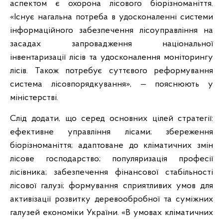
аспектом є охорона лісового біорізноманіття.
«Існує нагальна потреба в удосконаленні системи
інформаційного забезпечення лісоуправління на
засадах запровадження національної
інвентаризації лісів та удосконалення моніторингу
лісів. Також потребує суттєвого реформування
система лісовпорядкування», — пояснюють у
міністерстві.
Слід додати, що серед основних цілей стратегії:
ефективне управління лісами; збереження
біорізноманіття; адаптоване до кліматичних змін
лісове господарство; популяризація професії
лісівника; забезпечення фінансової стабільності
лісової галузі; формування сприятливих умов для
активізації розвитку деревообробної та суміжних
галузей економіки України. «В умовах кліматичних