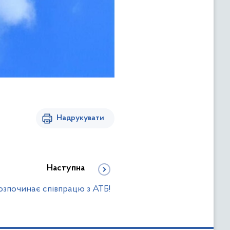
Надрукувати
Наступна
озпочинає співпрацю з АТБ!