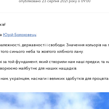
опубліковано 23 серпня 2021 року о 09:00
ів!
ва
Юрій Болоховець
:
алежності, державності і свободи. Значення кольорів на
того синього неба та жовтого хлібного лану.
 за той фундамент, який створили нам наші предки, та н
 створюємо майбутнє для наших нащадків.
 нам, українцям, наснаги і великих здобутків для процвіт