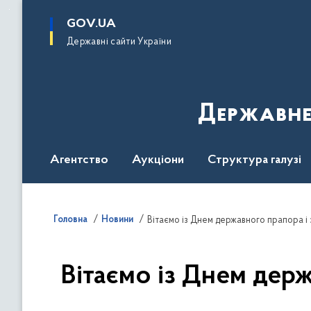
до
основного
GOV.UA
вмісту
Державні сайти України
Державне
Агентство
Аукціони
Структура галузі
ДроваЄ
Регуляторна діяльність
Дослід
Головна
Новини
Вітаємо із Днем державного прапора і
Вітаємо із Днем держ