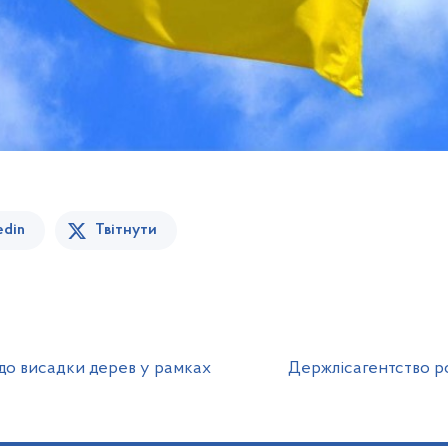
edin
Твітнути
 до висадки дерев у рамках
Держлісагентство р