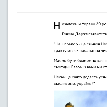
Незалежній Україні 30 рок
Голова Держлісагентст
"Наш прапор - це символ Нез
трактують як поєднання чис
Маємо бути безмежно вдячні
сьогодні. Разом із вами ми
Нехай це свято додасть усім
щасливими, українці!"