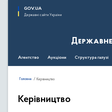
до
основного
GOV.UA
вмісту
Державні сайти України
Державне
Агентство
Аукціони
Структура галузі
ДроваЄ
Регуляторна діяльність
Дослід
Головна
Керівництво
Керівництво