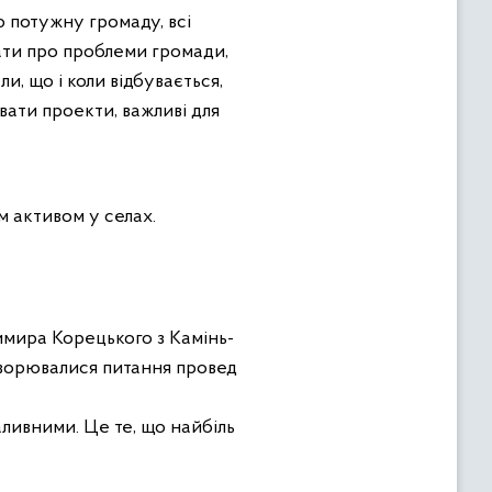
 потужну громаду, всі
нати про проблеми громади,
ли, що і коли відбувається,
увати проекти, важливі для
м активом у селах.
имира Корецького з Камінь-
оворювалися питання провед
аливними. Це те, що найбіль