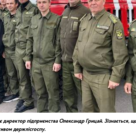
є
директор
підприємства
Олександр
Грицай
.
Зізнається
,
щ
тивом
держлісгоспу
.