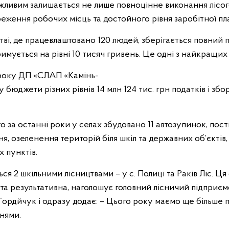
жливим залишається не лише повноцінне виконання лісого
еження робочих місць та достойного рівня заробітної пла
ві, де працевлаштовано 120 людей, зберігається повний п
имується на рівні 10 тисяч гривень. Це одні з найкращих 
20 року ДП «СЛАП «Камінь-
бюджети різних рівнів 14 млн 124 тис. грн податків і збо
о за останні роки у селах збудовано 11 автозупинок, по
я, озеленення територій біля шкіл та державних об’єктів,
 пунктів.
я 2 шкільними лісництвами – у с. Полиці та Раків Ліс. Ця с
 та результативна, наголошує головний лісничий підприєм
ордйчук і одразу додає: – Цього року маємо ще більше п
нями.