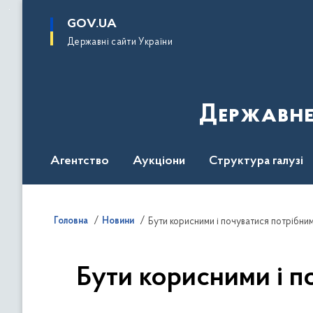
до
основного
GOV.UA
вмісту
Державні сайти України
Державне
Агентство
Аукціони
Структура галузі
ДроваЄ
Регуляторна діяльність
Дослід
Головна
Новини
Бути корисними і почуватися потрібними
Бути корисними і п