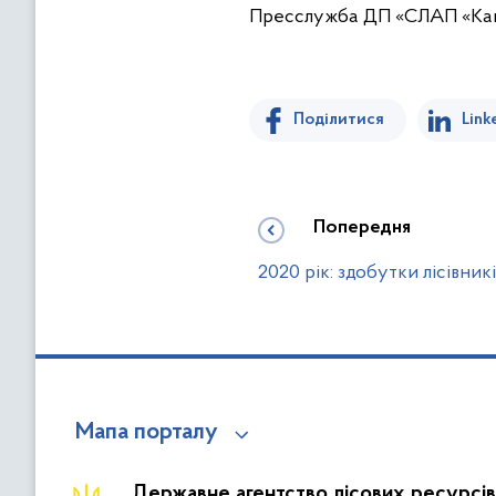
Пресслужба ДП «СЛАП «Кам
Поділитися
Link
Попередня
2020 рік: здобутки лісівник
Мапа порталу
Державне агентство лісових ресурсів