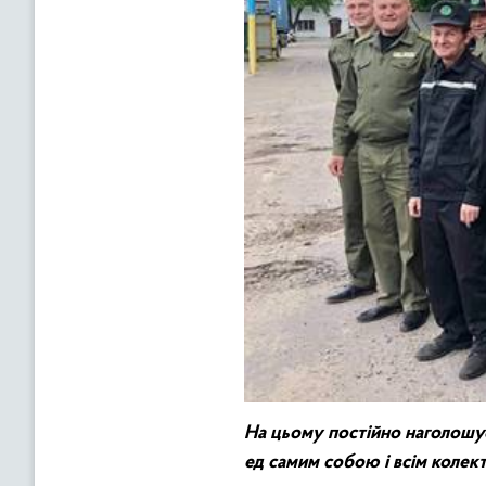
На
цьому
постійно
наголошу
ед
самим
собою
і
всім
колек