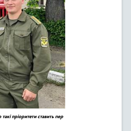
о
такі
пріоритети
ставить
пер