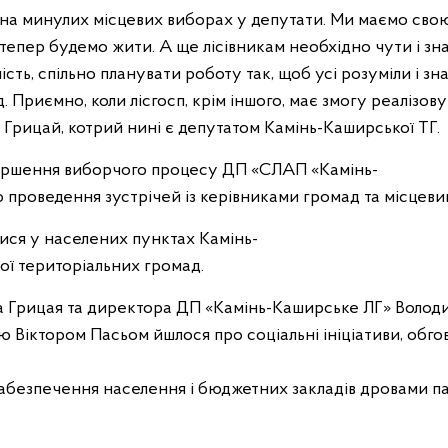
 на минулих місцевих виборах у депутати. Ми маємо свою
як тепер будемо жити. А ще лісівникам необхідно чути і з
сть, спільно планувати роботу так, щоб усі розуміли і зна
. Приємно, коли лісгосп, крім іншого, має змогу реалізов
 Грицай, котрий нині є депутатом Камінь-Каширської ТГ.
вершення виборчого процесу ДП «СЛАП «Камінь-
 проведення зустрічей із керівниками громад та місцеви
улися у населених пунктах Камінь-
ї територіальних громад.
ра Грицая та директора ДП «Камінь-Каширське ЛГ» Волод
 Віктором Пасьом йшлося про соціальні ініціативи, обг
 забезпечення населення і бюджетних закладів дровами п