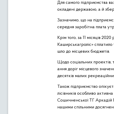
Для самого підприємства ва
окладені державою, а й збер
Зазначимо, що на підприємст
середня заробітна плата утр
Крім того, за 11 місяців 20
Каширськагроліс» сплатило у 
шло до місцевих бюджетів.
Щодо соціальних проектів, т
ання доріг місцевого значенн
десятків малих рекреаційних
Також підприємство опікуєтьс
лісівників особливо активна
Сошичненської ТГ Аркадій Г
нашими спільними досягнен