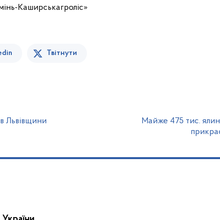
інь-Каширськагроліс»
edin
Твітнути
ів Львівщини
Майже 475 тис. ялин
прикра
 України