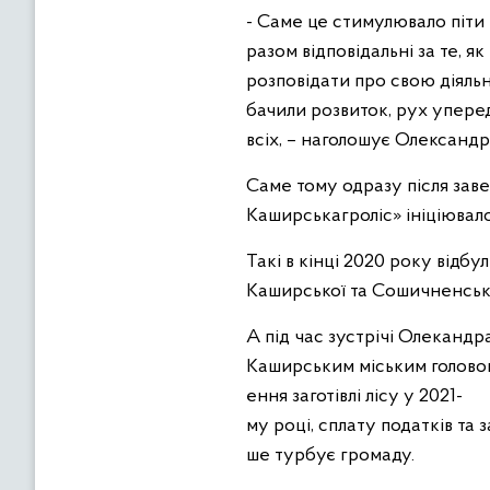
- Саме це стимулювало піти
разом відповідальні за те, 
розповідати про свою діяльні
бачили розвиток, рух уперед
всіх, – наголошує Олександр
Саме тому одразу після за
Каширськагроліс» ініціювало
Такі в кінці 2020 року відб
Каширської та Сошичненсько
А під час зустрічі Олеканд
Каширським міським головою
ення заготівлі лісу у 2021-
му році, сплату податків та
ше турбує громаду.