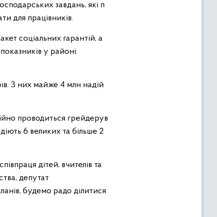
сподарських завдань, які п
ти для працівників.
акет соціальних гарантій, а
показників у районі.
рів. З них майже 4 млн надій
стійно проводиться грейдерув
 діють 6 великих та більше 2
півпраця дітей, вчителів та
ства, депутат
ланів, будемо радо ділитися