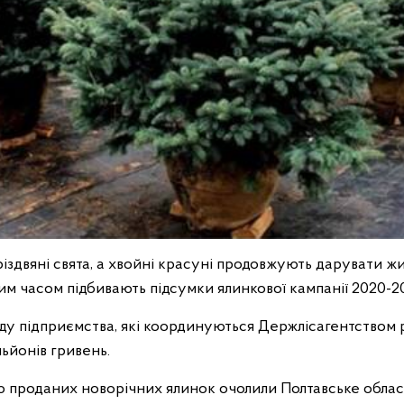
іздвяні свята, а хвойні красуні продовжують дарувати ж
тим часом підбивають підсумки ялинкової кампанії 2020-20
ду підприємства, які координуються Держлісагентством р
ьйонів гривень.
стю проданих новорічних ялинок очолили Полтавське облас