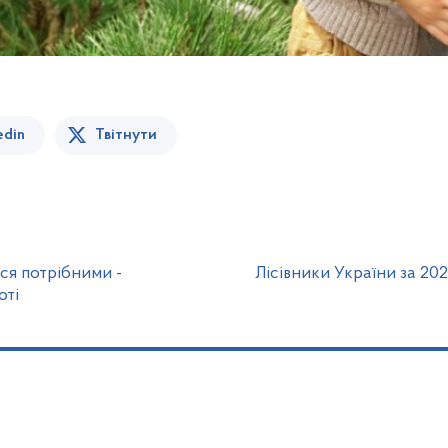
edin
Твітнути
ся потрібними -
Лісівники України за 20
оті