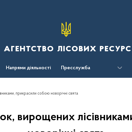
 агентство лісових ресурс
Напрями діяльності
Пресслужба
ження
івниками, прикрасили собою новорічні свята
ок, вирощених лісівника