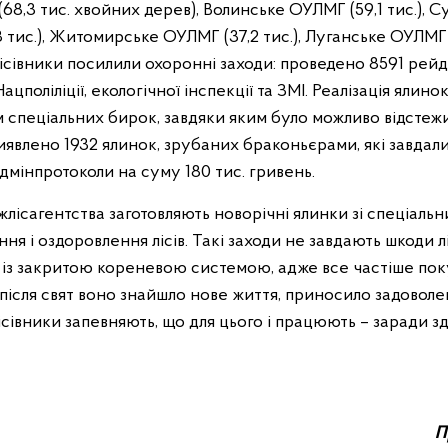
68,3 тис. хвойних дерев), Волинське ОУЛМГ (59,1 тис.), C
тис.), Житомирське ОУЛМГ (37,2 тис.), Луганське ОУЛМГ (2
ісівники посилили охоронні заходи: проведено 8591 рейд
цполіліції, екологічної інспекції та ЗМІ. Реалізація ялинок
м спеціальних бирок, завдяки яким було можливо відстеж
виявлено 1932 ялинок, зрубаних браконьєрами, які завдал
дмінпротоколи на суму 180 тис. гривень.
лісагентства заготовляють новорічні ялинки зі спеціальн
 і оздоровлення лісів. Такі заходи не завдають шкоди лі
із закритою кореневою системою, адже все частіше пок
після свят воно знайшло нове життя, приносило задоволе
лісівники запевняють, що для цього і працюють – заради з
П