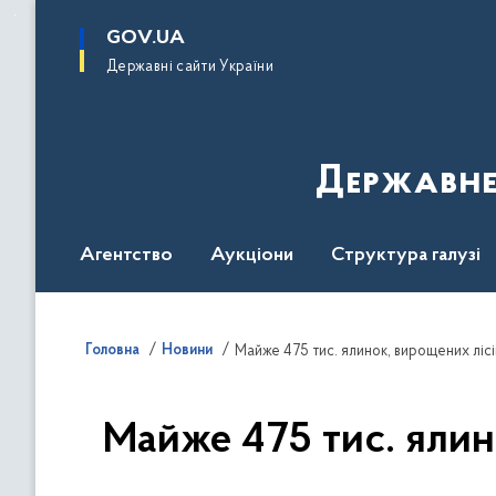
до
основного
GOV.UA
вмісту
Державні сайти України
Державне
Агентство
Аукціони
Структура галузі
ДроваЄ
Регуляторна діяльність
Дослід
Головна
Новини
Майже 475 тис. ялинок, вирощених ліс
Майже 475 тис. ялин