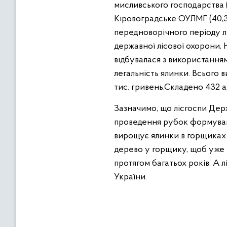
мисливського господарства (
Кіровоградське ОУЛМГ (40,3 
передноворічного періоду л
державної лісової охорони, На
відбувалася з використання
легальність ялинки. Всього 
тис. гривень.Складено 432 а
Зазначимо, що лісгоспи Держ
проведення рубок формування
вирощує ялинки в горщиках 
дерево у горщику, щоб уже 
протягом багатьох років. А 
України.