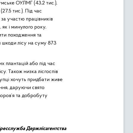
умське ОУЛМГ (43,2 тис.),
7,5 тис.). Під час
 за участю працівників
, як і минулого року,
ити походження та
и шкоди лісу на суму 873
их плантацій або під час
су. Також низка лісгоспів
упці хочуть придбати живе
ння, даруючи свято
доров’я та добробуту
ресслужба Держлісагентства