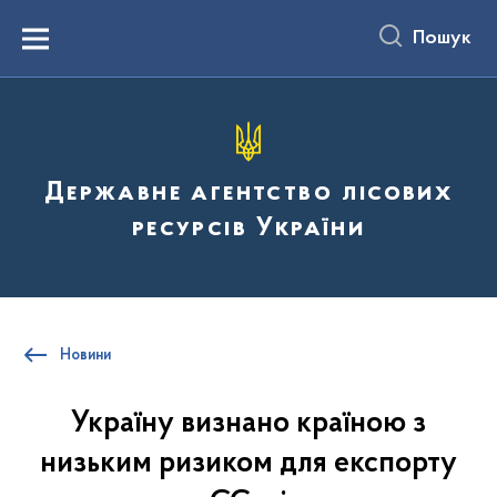
до
основного
Пошук
вмісту
Menu
Державне агентство лісових
ресурсів України
Новини
Україну визнано країною з
низьким ризиком для експорту