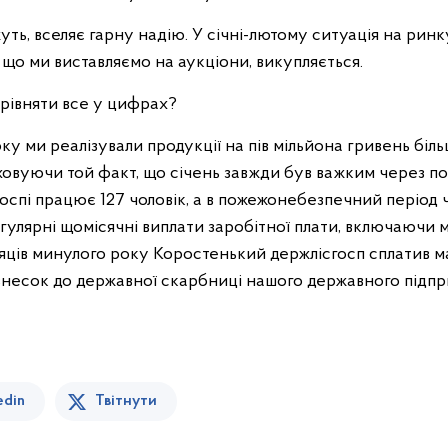
уть, вселяє гарну надію. У січні-лютому ситуація на ринк
, що ми виставляємо на аукціони, викупляється.
орівняти все у цифрах?
оку ми реалізували продукції на пів мільйона гривень більш
овуючи той факт, що січень завжди був важким через пост
сгоспі працює 127 чоловік, а в пожежонебезпечний періо
гулярні щомісячні виплати заробітної плати, включаючи 
ісяців минулого року Коростенький держлісгосп сплатив ма
 внесок до державної скарбниці нашого державного підпр
edin
Твітнути