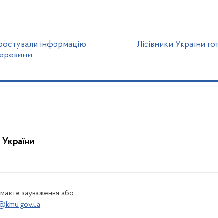
простували інформацію
Лісівники України го
деревини
 України
 маєте зауваження або
@kmu.gov.ua