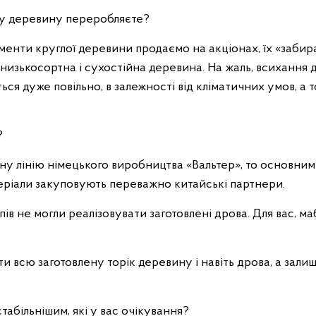
ену деревину переробляєте?
именти круглої деревини продаємо на акціонах, їх «забир
низькосортна і сухостійна деревина. На жаль, всихання
ся дуже повільно, в залежності від кліматичних умов, а 
?
асну лінію німецького виробництва «Вальтер», то основн
еріали закуповують переважно китайські партнери.
оспів не могли реалізовувати заготовлені дрова. Для вас, 
ати всю заготовлену торік деревину і навіть дрова, а зали
стабільнішим, які у вас очікування?