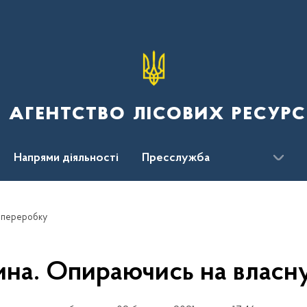
 агентство лісових ресурс
Напрями діяльності
Пресслужба
ження
 переробку
а. Опираючись на власн