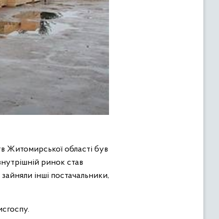
тв Житомирської області був
внутрішній ринок став
 зайняли інші постачальники,
исгоспу.