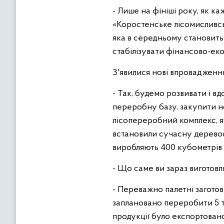
- Лише на фініші року, як к
«Коростенське лісомисливськ
яка в середньому становить 
стабілізувати фінансово-еко
З'явилися нові впровадженння
- Так, будемо розвивати і 
переробну базу, закупити н
лісопереробний комплекс, я
встановили сучасну деревоо
виробляють 400 кубометрів 
- Що саме ви зараз виготовл
- Переважно палетні заготов
заплановано переробити 5 т
продукції було експортовано