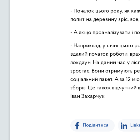
- Початок цього року, як каж
попит на деревину зріс, все
- А якщо проаналізувати і п
- Наприклад, у січні цього р
вдалий початок роботи, врах
локдаун. На даний час у лі
зростає. Вони отримують ре
соціальний пакет. А за 12 м
зборів. Це також відчутний
Іван Захарчук.
Поділитися
Link