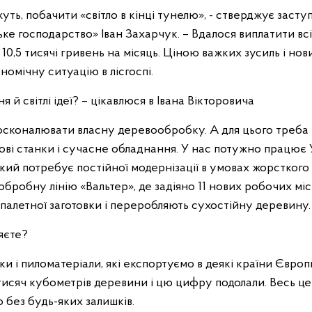
ажуть, побачити «світло в кінці тунелю», - стверджує зас
е господарство» Іван Захарчук. – Вдалося виплатити всі 
10,5 тисячі гривень на місяць. Ціною важких зусиль і нов
номічну ситуацію в лісгоспі.
 й світлі ідеї? – цікавлюся в Івана Вікторовича
вдосконалювати власну деревообробку. А для цього треба
ові станки і сучасне обладнання. У нас потужно працю
кий потребує постійної модернізації в умовах жорсткого
бробну лінію «Вальтер», де задіяно 11 нових робочих мі
палетної заготовки і переробляють сухостійну деревину.
яєте?
ки і пиломатеріали, які експортуємо в деякі країни Європ
исяч кубометрів деревини і цю цифру подолали. Весь ц
 без будь-яких залишків.