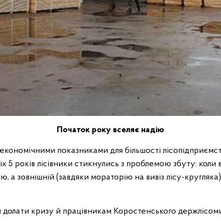
Початок року вселяє надію
 економічними показниками для більшості лісопідприємс
х 5 років лісівники стикнулись з проблемою збуту: коли 
а зовнішній (завдяки мораторію на вивіз лісу-кругляка)
 долати кризу й працівникам Коростенського держлісом