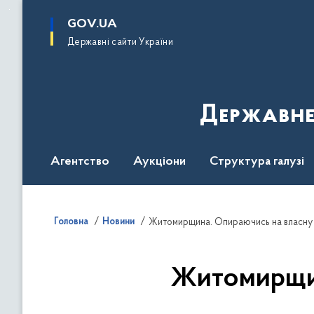
до
основного
GOV.UA
вмісту
Державні сайти України
Державне
Агентство
Аукціони
Структура галузі
ДроваЄ
Регуляторна діяльність
Дослід
Головна
Новини
Житомирщина. Опираючись на власну
Житомирщин