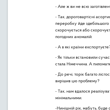
- Але ж ви не всю заготівл
- Так, дороговартісні асорт
переробку йде здебільшого 
скорочується або скорочуєть
погодних аномалій.
- А в які країни експортуєте
- Як тільки встановили суч
стала Німеччина. А пиломат
- До речі, торік багато лісг
вирішив цю проблему?
- Так, нам вдалося реалізув
мінімальними.
-Нинішній рік, мабуть, буде 