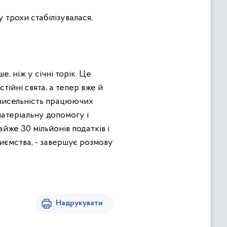
у трохи стабілізувалася,
е, ніж у січні торік. Це
ійні свята, а тепер вже й
д чисельність працюючих
матеріальну допомогу і
йже 30 мільйонів податків і
иємства, - завершує розмову
Надрукувати