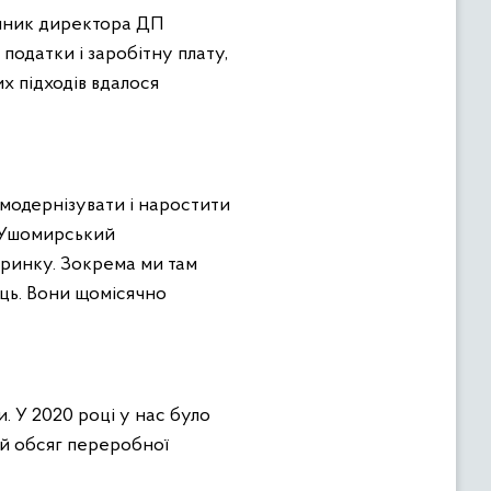
тупник директора ДП
податки і заробітну плату,
их підходів вдалося
 модернізувати і наростити
є Ушомирський
 ринку. Зокрема ми там
сць. Вони щомісячно
и. У 2020 році у нас було
ей обсяг переробної