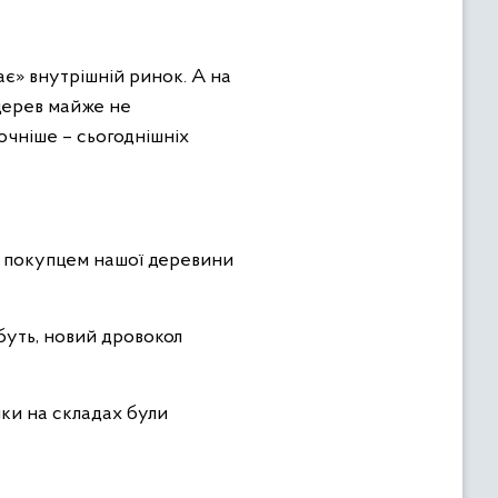
ає» внутрішній ринок. А на
 дерев майже не
точніше – сьогоднішніх
им покупцем нашої деревини
мабуть, новий дровокол
шки на складах були